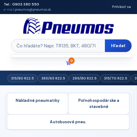
Tel.: 0903 380 550
Prihlásiť sa
e-mail:
pneumos@pneumos.sk
Hľadať
0
315/80 R22.5
385/65 R22.5
295/80 R22.5
315/70 R22.5
3
Nákladné pneumatiky
Poľnohospodárske a
stavebné
Autobusové pneu.