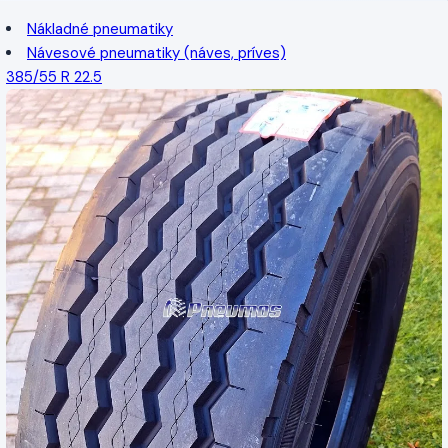
Nákladné pneumatiky
Návesové pneumatiky (náves, príves)
385/55 R 22.5