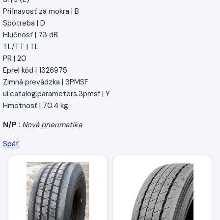
Priľnavosť za mokra | B
Spotreba | D
Hlučnosť | 73 dB
TL/TT | TL
PR | 20
Eprel kód | 1326975
Zimná prevádzka | 3PMSF
ui.catalog.parameters.3pmsf | Y
Hmotnosť | 70.4 kg
N/P
:
Nová pneumatika
Späť