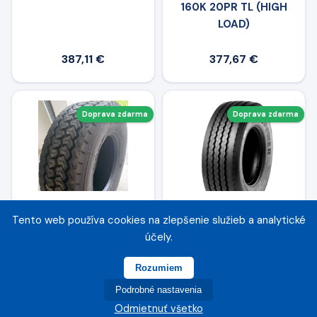
160K 20PR TL (HIGH
LOAD)
387,11 €
377,67 €
Doprava zdarma
Doprava zdarma
Tento web používa cookies na zlepšenie služieb a analytické
WINDPOWER 385/55 R
WINDPOWER 385/55 R
účely.
22.5 WGC 28
22.5 WTR 69
158L(160K) TL
158L(160J) TL
Rozumiem
Podrobné nastavenia
361,04 €
351,16 €
Odmietnuť všetko