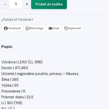
-
+
ZDIEĽAŤ PRODUKT
Facebook
WhatsApp
Email
Kopírovať
Popis:
Výrobca | LEAO (LL SRB)
Dezén | ATL863
Určenie | regionálne použite, prívesy – Návesy
Šírka | 385
Výška | 55
Prevedenie | R
Priemer disku | 22.5
Li | 160 (158)
Si | J (L)