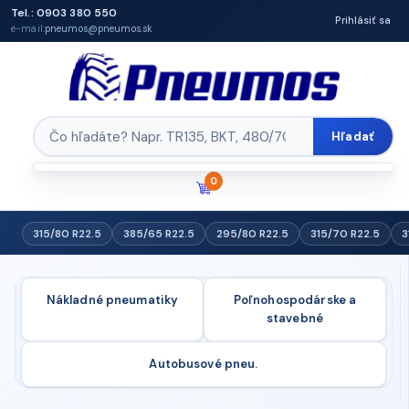
Tel.: 0903 380 550
Prihlásiť sa
e-mail:
pneumos@pneumos.sk
Hľadať
0
315/80 R22.5
385/65 R22.5
295/80 R22.5
315/70 R22.5
3
Nákladné pneumatiky
Poľnohospodárske a
stavebné
Autobusové pneu.