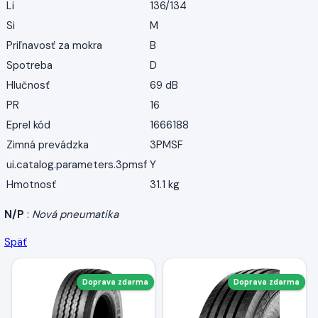
Li
136/134
Si
M
Priľnavosť za mokra
B
Spotreba
D
Hlučnosť
69 dB
PR
16
Eprel kód
1666188
Zimná prevádzka
3PMSF
ui.catalog.parameters.3pmsf
Y
Hmotnosť
31.1 kg
N/P
:
Nová pneumatika
Späť
Doprava zdarma
Doprava zdarma