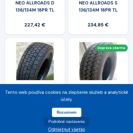
NEO ALLROADS D
NEO ALLROADS S
136/134M 18PR TL
136/134M 18PR TL
227,42 €
234,85 €
Doprava zdarma
Tento web používa cookies na zlepšenie služieb a analytické
LEAO 245/70 R17,5
WINDPOWER 245/70 R
účely.
KLD200 136/134 M
17.5 WGC 28
16PR TL
143/141J(144/144F) TL
Rozumiem
Podrobné nastavenia
175,09 €
221,90 €
Odmietnuť všetko