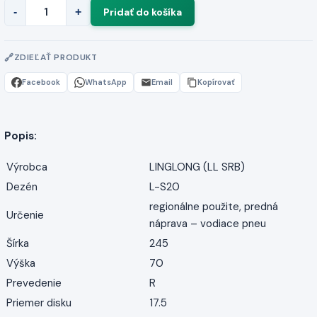
-
+
ZDIEĽAŤ PRODUKT
Facebook
WhatsApp
Email
Kopírovať
Popis:
Výrobca
LINGLONG (LL SRB)
Dezén
L-S20
regionálne použite, predná
Určenie
náprava – vodiace pneu
Šírka
245
Výška
70
Prevedenie
R
Priemer disku
17.5