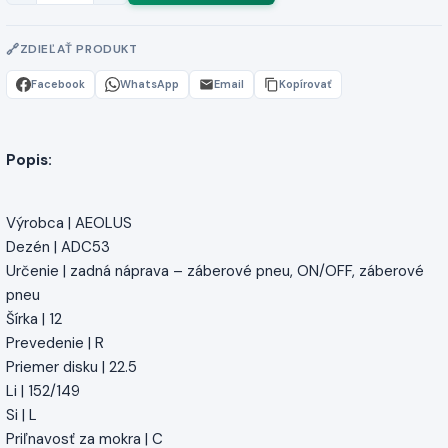
ZDIEĽAŤ PRODUKT
Facebook
WhatsApp
Email
Kopírovať
Popis:
Výrobca | AEOLUS
Dezén | ADC53
Určenie | zadná náprava – záberové pneu, ON/OFF, záberové
pneu
Šírka | 12
Prevedenie | R
Priemer disku | 22.5
Li | 152/149
Si | L
Priľnavosť za mokra | C