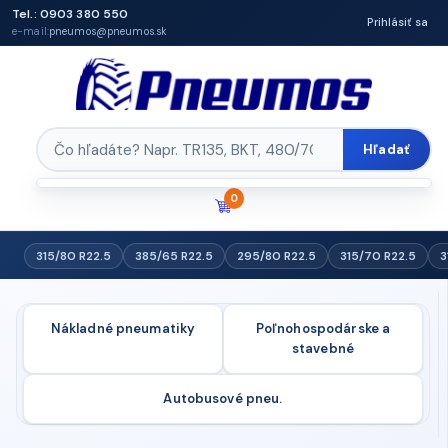
Tel.: 0903 380 550
Prihlásiť sa
e-mail:
pneumos@pneumos.sk
Hľadať
0
315/80 R22.5
385/65 R22.5
295/80 R22.5
315/70 R22.5
3
Nákladné pneumatiky
Poľnohospodárske a
stavebné
Autobusové pneu.