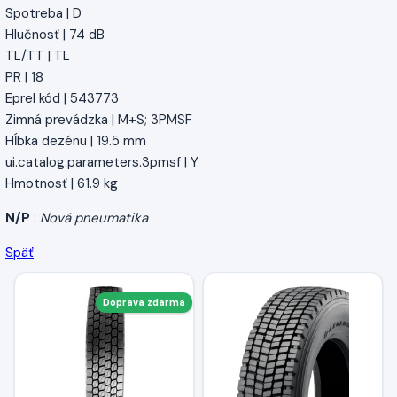
Spotreba | D
Hlučnosť | 74 dB
TL/TT | TL
PR | 18
Eprel kód | 543773
Zimná prevádzka | M+S; 3PMSF
Hĺbka dezénu | 19.5 mm
ui.catalog.parameters.3pmsf | Y
Hmotnosť | 61.9 kg
N/P
:
Nová pneumatika
Späť
Doprava zdarma