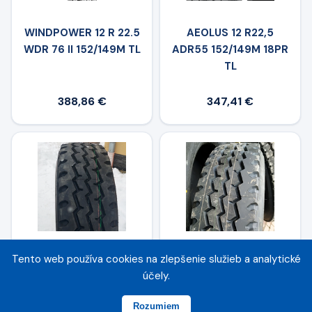
WINDPOWER 12 R 22.5
AEOLUS 12 R22,5
WDR 76 II 152/149M TL
ADR55 152/149M 18PR
TL
388,86 €
347,41 €
Tento web používa cookies na zlepšenie služieb a analytické
DOUPRO 12,00 R22,5
LEAO (TH) 12 R22,5
účely.
ST901 152/148 M 18PR
LLA08 16PR 152/148K
TL
Rozumiem