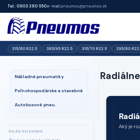
Tel.: 0903 380 550
e-mail:
pneumos@pneumos.sk
315/80 R22.5
385/65 R22.5
315/70 R22.5
295/80 R22
Radiálne
Nákladné pneumatiky
Poľnohospodárske a stavebné
Autobusové pneu.
Radiá
Aký je ro