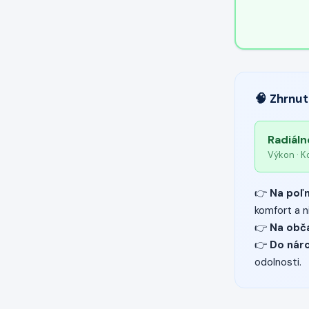
🧠 Zhrnut
Radiáln
Výkon · Ko
👉
Na poľn
komfort a n
👉
Na obč
👉
Do náro
odolnosti.