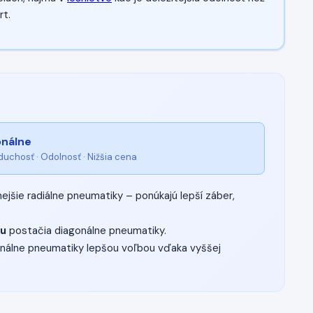
rt.
onálne
uchosť · Odolnosť · Nižšia cena
jšie radiálne pneumatiky – ponúkajú lepší záber,
cu
postačia diagonálne pneumatiky.
nálne pneumatiky lepšou voľbou vďaka vyššej