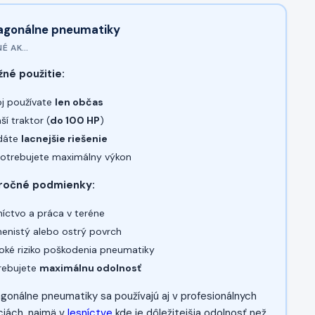
iagonálne pneumatiky
É AK…
žné použitie:
oj používate
len občas
í traktor (
do 100 HP
)
dáte
lacnejšie riešenie
otrebujete maximálny výkon
áročné podmienky:
íctvo a práca v teréne
enistý alebo ostrý povrch
oké riziko poškodenia pneumatiky
rebujete
maximálnu odolnosť
agonálne pneumatiky sa používajú aj v profesionálnych
ciách, najmä v
lesníctve
kde je dôležitejšia odolnosť než