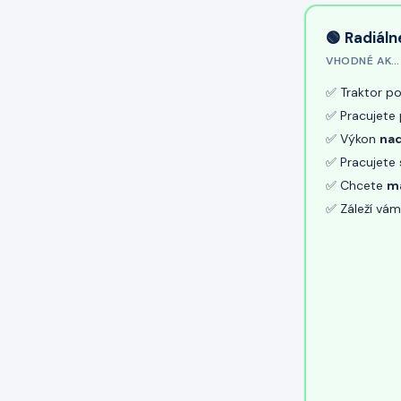
🟢 Radiál
VHODNÉ AK…
✅ Traktor p
✅ Pracujete
✅ Výkon
na
✅ Pracujete 
✅ Chcete
ma
✅ Záleží vá