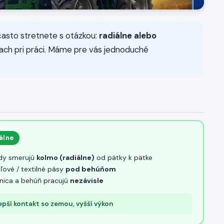
 často stretnete s otázkou:
radiálne alebo
stiach pri práci. Máme pre vás jednoduché
álne
dy smerujú
kolmo (radiálne)
od pätky k pätke
ľové / textilné pásy
pod behúňom
nica a behúň pracujú
nezávisle
epší kontakt so zemou, vyšší výkon