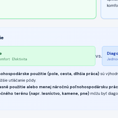
komfo
ie
e
Diag
vs.
mfort · Efektivita
Jednod
ohospodárske použitie (pole, cesta, dlhšia práca)
sú výhodne
ižšie utláčanie pôdy.
asné použitie alebo menej náročnú poľnohospodársku prá
čného terénu (napr. lesníctvo, kamene, pne)
môžu byť diago