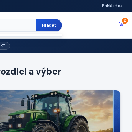
Prihlásiť sa
0
Hľadať
AKT
ozdiel a výber