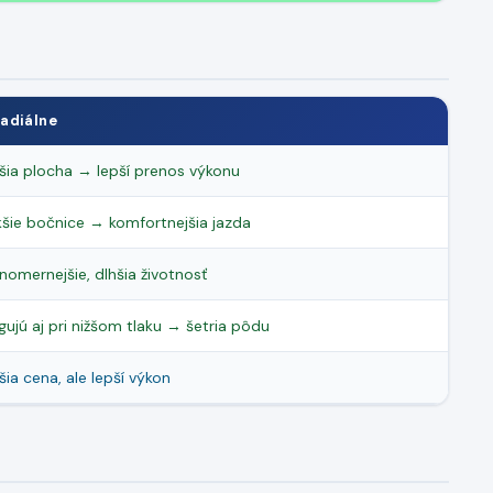
Radiálne
šia plocha → lepší prenos výkonu
šie bočnice → komfortnejšia jazda
nomernejšie, dlhšia životnosť
gujú aj pri nižšom tlaku → šetria pôdu
šia cena, ale lepší výkon