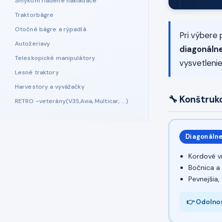
Šmykom riadené nakladače
Traktorbágre
Otočné bágre a rýpadlá
Pri výbere 
Autožeriavy
diagonáln
Teleskopické manipulátory
vysvetlenie
Lesné traktory
Harvestory a vyvážačky
🔧 Konštruk
RETRO -veterány(V3S,Avia, Multicar, ...)
Diagonálne
Kordové v
Bočnica a
Pevnejšia,
👉 Odolnos