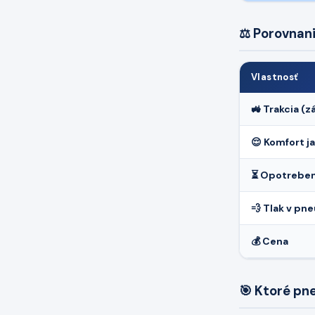
⚖️ Porovnani
Vlastnosť
🚜 Trakcia (z
😌 Komfort j
⏳ Opotreben
💨 Tlak v pne
💰 Cena
🎯 Ktoré pn