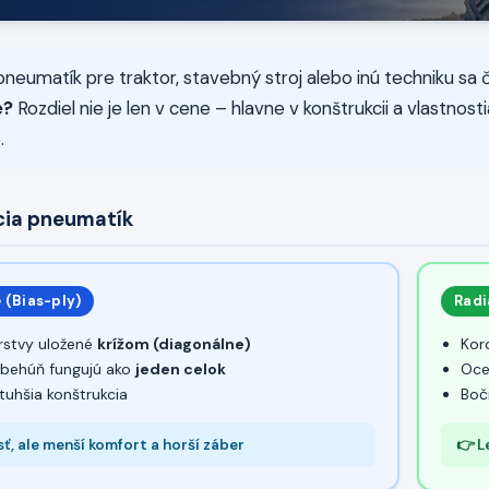
pneumatík pre traktor, stavebný stroj alebo inú techniku sa
e?
Rozdiel nie je len v cene – hlavne v konštrukcii a vlastno
.
cia pneumatík
 (Bias-ply)
Radi
rstvy uložené
krížom (diagonálne)
Kor
 behúň fungujú ako
jeden celok
Oce
 tuhšia konštrukcia
Boč
ť, ale menší komfort a horší záber
👉 L