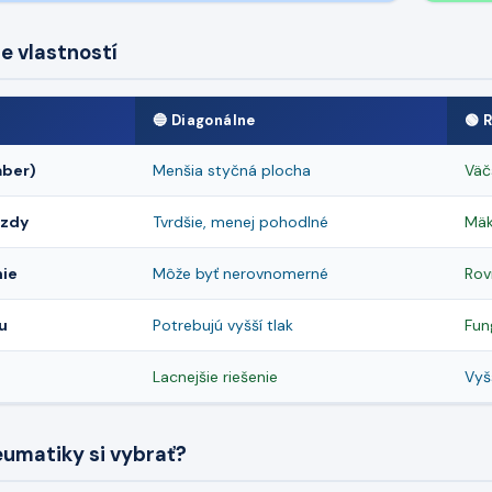
e vlastností
🔵 Diagonálne
🟢 
áber)
Menšia styčná plocha
Väč
azdy
Tvrdšie, menej pohodlné
Mäk
ie
Môže byť nerovnomerné
Rov
u
Potrebujú vyšší tlak
Fun
Lacnejšie riešenie
Vyš
eumatiky si vybrať?