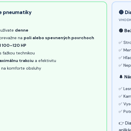
ne pneumatiky
🔵 D
VHODN
oužívate
denne
🟢 Be
 prevažne na
poli alebo spevnených povrchoch
✅ Str
d 100–120 HP
✅ Menš
s ťažkou technikou
✅ Hľa
ximálnu trakciu
a efektivitu
✅ Nep
m na komforte obsluhy
🌲 N
✅ Lesn
✅ Kam
✅ Vys
✅ Pot
👉 Di
apliká