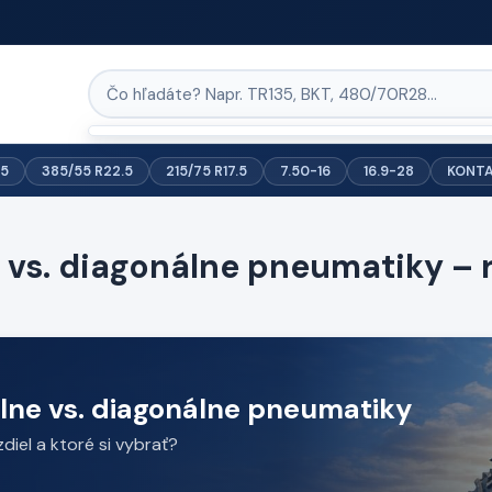
.5
385/55 R22.5
215/75 R17.5
7.50-16
16.9-28
KONT
 vs. diagonálne pneumatiky – r
lne vs. diagonálne pneumatiky
zdiel a ktoré si vybrať?