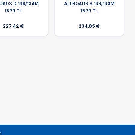
OADS D 136/134M
ALLROADS S 136/134M
18PR TL
18PR TL
227,42 €
234,85 €
.