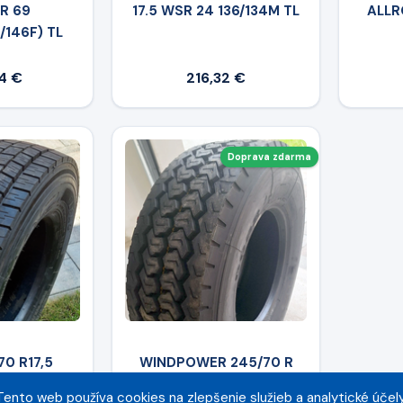
TR 69
17.5 WSR 24 136/134M TL
ALLR
/146F) TL
4 €
216,32 €
Doprava zdarma
70 R17,5
WINDPOWER 245/70 R
4 M 16PR TL
17.5 WGC 28
Tento web používa cookies na zlepšenie služieb a analytické účely