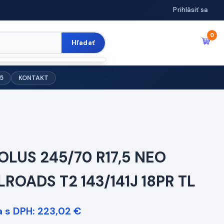
Prihlásiť sa
0
Hľadať
5
KONTAKT
OLUS 245/70 R17,5 NEO
LROADS T2 143/141J 18PR TL
 s DPH: 223,02 €