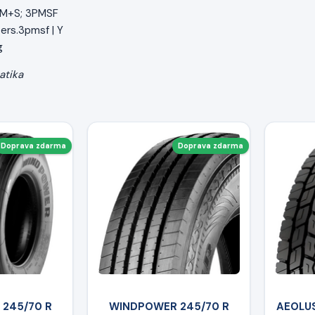
| M+S; 3PMSF
ers.3pmsf | Y
g
atika
Doprava zdarma
Doprava zdarma
245/70 R
WINDPOWER 245/70 R
AEOLUS