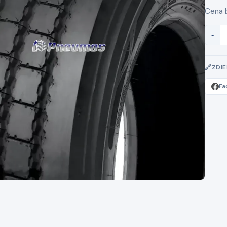
Cena b
-
ZDI
Fa