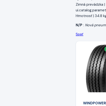
Zimná prevádzka 
ui.catalog.paramet
Hmotnosť | 34.8 k
N/P
:
Nová pneum
Späť
WINDPOWER 