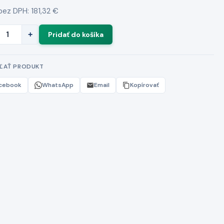
ez DPH: 181,32 €
+
EĽAŤ PRODUKT
cebook
WhatsApp
Email
Kopírovať