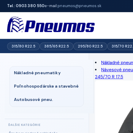
Tel.: 0903 380 550
e-mail:
pneumos@pneumos.sk
315/80 R22.5
385/65 R22.5
295/80 R22.5
315/70 R22
Nákladné pneu
Návesové pneum
Nákladné pneumatiky
245/70 R 17.5
Poľnohospodárske a stavebné
Autobusové pneu.