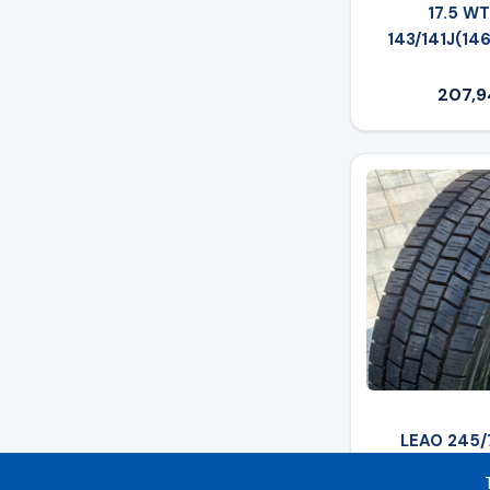
17.5 W
143/141J(146
207,9
LEAO 245/
KLD200 136/13