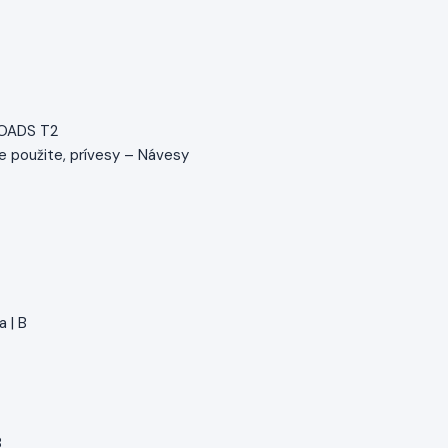
ROADS T2
ne použite, prívesy – Návesy
a | B
8