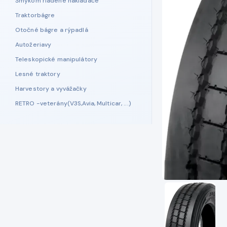
Šmykom riadené nakladače
Traktorbágre
Otočné bágre a rýpadlá
Autožeriavy
Teleskopické manipulátory
Lesné traktory
Harvestory a vyvážačky
RETRO -veterány(V3S,Avia, Multicar, ...)