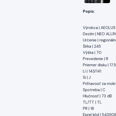
Popis:
Výrobca | AEOLUS
Dezén | NEO ALL
Určenie | regionál
Šírka | 245
Výška | 70
Prevedenie | R
Priemer disku | 17.5
Li | 143/141
Si | J
Priľnavosť za mokr
Spotreba | C
Hlučnosť | 73 dB
TL/TT | TL
PR | 18
Eprel kód | 54390