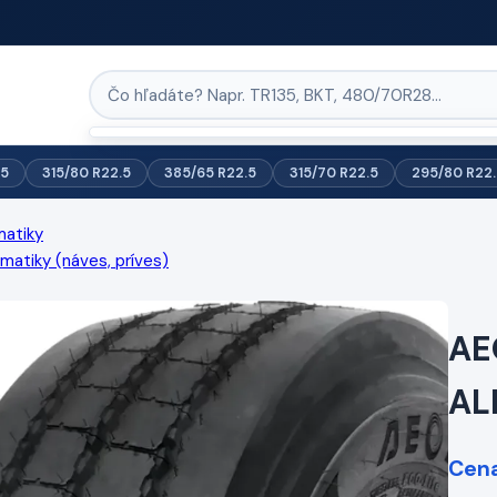
.5
315/80 R22.5
385/65 R22.5
315/70 R22.5
295/80 R22.
matiky
atiky (náves, príves)
AE
AL
Cena