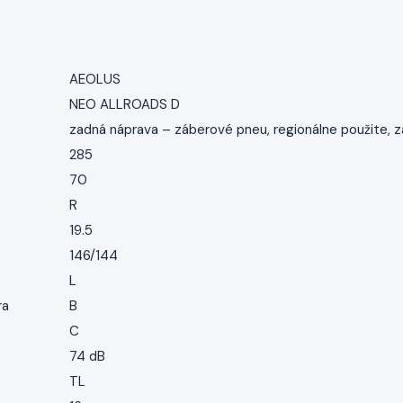
AEOLUS
NEO ALLROADS D
zadná náprava – záberové pneu, regionálne použite, 
285
70
R
19.5
146/144
L
ra
B
C
74 dB
TL