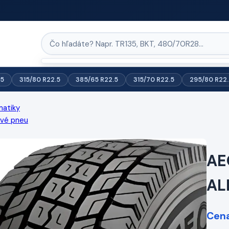
.5
315/80 R22.5
385/65 R22.5
315/70 R22.5
295/80 R22.
matiky
ové pneu
AE
AL
Cena