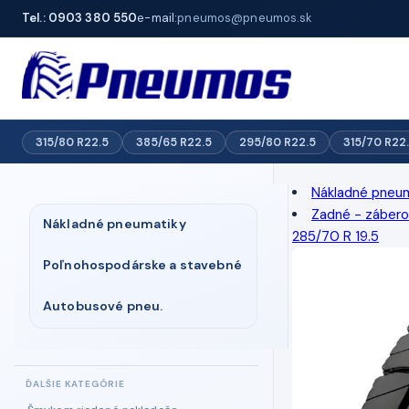
Tel.: 0903 380 550
e-mail:
pneumos@pneumos.sk
315/80 R22.5
385/65 R22.5
295/80 R22.5
315/70 R22
Nákladné pneu
Zadné - záber
Nákladné pneumatiky
285/70 R 19.5
Poľnohospodárske a stavebné
Autobusové pneu.