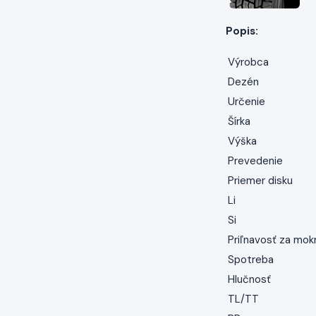
Popis:
Výrobca
Dezén
Určenie
Šírka
Výška
Prevedenie
Priemer disku
Li
Si
Priľnavosť za mok
Spotreba
Hlučnosť
TL/TT