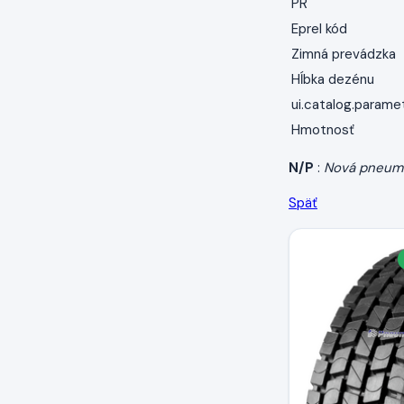
PR
Eprel kód
Zimná prevádzka
Hĺbka dezénu
ui.catalog.parame
Hmotnosť
N/P
:
Nová pneum
Späť