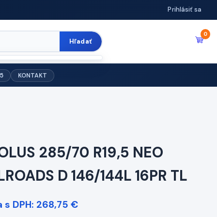
Prihlásiť sa
0
Hľadať
5
KONTAKT
OLUS 285/70 R19,5 NEO
LROADS D 146/144L 16PR TL
 s DPH: 268,75 €