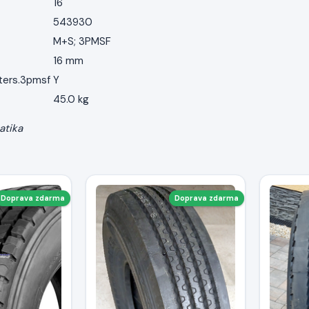
16
543930
M+S; 3PMSF
16 mm
ters.3pmsf
Y
45.0 kg
atika
Doprava zdarma
Doprava zdarma