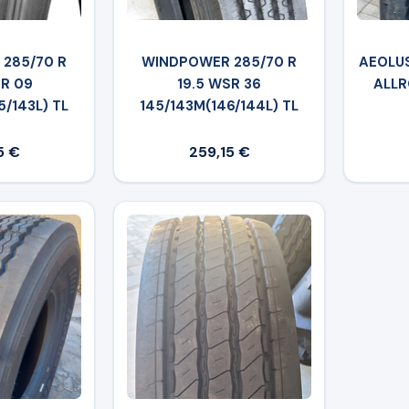
285/70 R
WINDPOWER 285/70 R
AEOLUS
DR 09
19.5 WSR 36
ALLR
5/143L) TL
145/143M(146/144L) TL
5 €
259,15 €