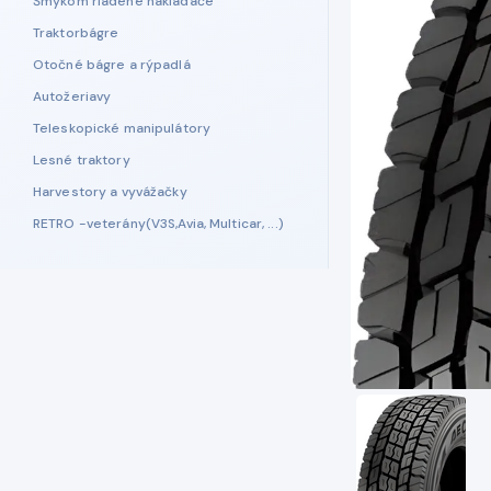
Šmykom riadené nakladače
Traktorbágre
Otočné bágre a rýpadlá
Autožeriavy
Teleskopické manipulátory
Lesné traktory
Harvestory a vyvážačky
RETRO -veterány(V3S,Avia, Multicar, ...)