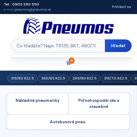
Tel.: 0903 380 550
Prihlásiť sa
e-mail:
pneumos@pneumos.sk
Hľadať
0
315/80 R22.5
385/65 R22.5
295/80 R22.5
315/70 R22.5
3
Nákladné pneumatiky
Poľnohospodárske a
stavebné
Autobusové pneu.