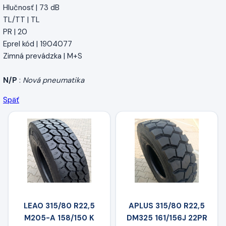
Hlučnosť | 73 dB
TL/TT | TL
PR | 20
Eprel kód | 1904077
Zimná prevádzka | M+S
N/P
:
Nová pneumatika
Späť
LEAO 315/80 R22,5
APLUS 315/80 R22,5
M205-A 158/150 K
DM325 161/156J 22PR