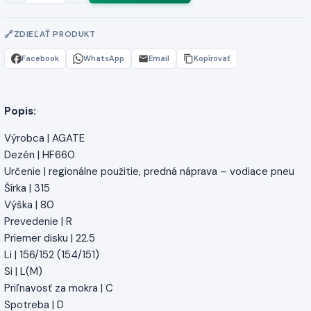
ZDIEĽAŤ PRODUKT
Facebook
WhatsApp
Email
Kopírovať
Popis:
Výrobca | AGATE
Dezén | HF660
Určenie | regionálne použitie, predná náprava – vodiace pneu
Šírka | 315
Výška | 80
Prevedenie | R
Priemer disku | 22.5
Li | 156/152 (154/151)
Si | L(M)
Priľnavosť za mokra | C
Spotreba | D