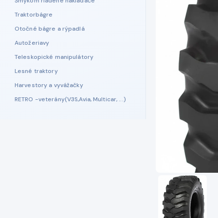
Šmykom riadené nakladače
Traktorbágre
Otočné bágre a rýpadlá
Autožeriavy
Teleskopické manipulátory
Lesné traktory
Harvestory a vyvážačky
RETRO -veterány(V3S,Avia, Multicar, ...)