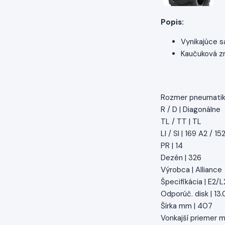
Popis:
Vynikajúce s
Kaučuková z
Rozmer pneumatiky
R / D | Diagonálne
TL / TT | TL
LI / SI | 169 A2 / 15
PR | 14
Dezén | 326
Výrobca | Alliance
Špecifikácia | E2/L
Odporúč. disk | 13
Šírka mm | 407
Vonkajší priemer m