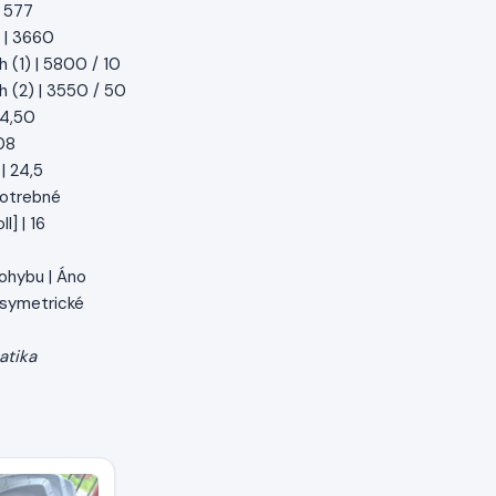
| 577
 | 3660
h (1) | 5800 / 10
h (2) | 3550 / 50
 4,50
08
| 24,5
 potrebné
l] | 16
ohybu | Áno
| symetrické
atika