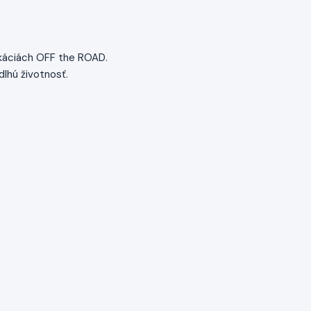
likáciách OFF the ROAD.
lhú životnosť.