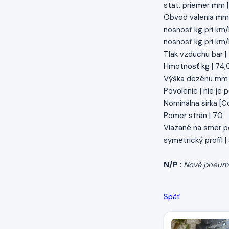
stat. priemer mm 
Obvod valenia mm
nosnosť kg pri km/
nosnosť kg pri km/
Tlak vzduchu bar |
Hmotnosť kg | 74,
Výška dezénu mm 
Povolenie | nie je
Nominálna šírka [Col
Pomer strán | 70
Viazané na smer p
symetrický profil 
N/P
:
Nová pneum
Späť