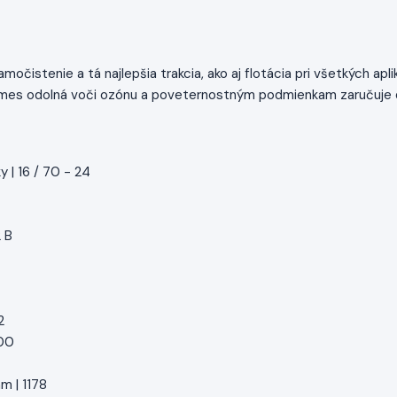
amočistenie a tá najlepšia trakcia, ako aj flotácia pri všetkých ap
mes odolná voči ozónu a poveternostným podmienkam zaručuje d
 | 16 / 70 - 24
2 B
2
.00
m | 1178