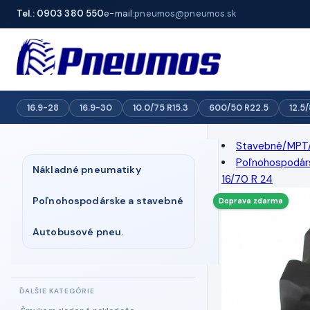
Tel.: 0903 380 550
e-mail:
pneumos@pneumos.sk
16.9-28
16.9-30
10.0/75 R15.3
600/50 R22.5
12.5
Stavebné/MPT
Poľnohospodár
Nákladné pneumatiky
16/70 R 24
Poľnohospodárske a stavebné
Doprava zdarma
Autobusové pneu.