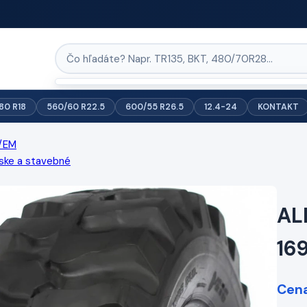
/80 R18
560/60 R22.5
600/55 R26.5
12.4-24
KONTAKT
/EM
ske a stavebné
AL
16
Cena