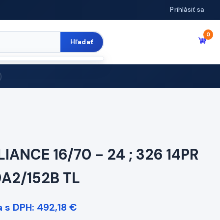
Prihlásiť sa
0
Hľadať
LIANCE 16/70 - 24 ; 326 14PR
9A2/152B TL
 s DPH: 492,18 €