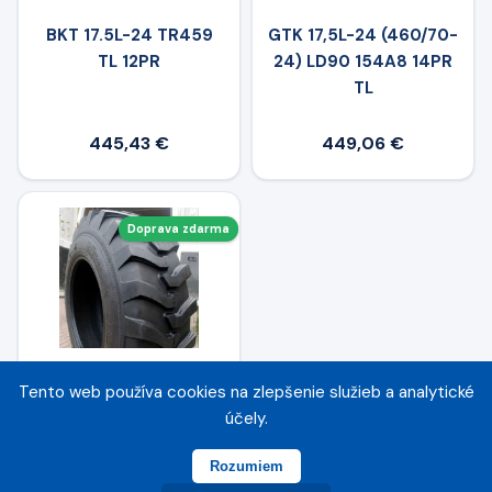
BKT 17.5L-24 TR459
GTK 17,5L-24 (460/70-
TL 12PR
24) LD90 154A8 14PR
TL
445,43 €
449,06 €
Doprava zdarma
Tento web používa cookies na zlepšenie služieb a analytické
MARCHER 17,5L-24
účely.
SLR4 148A8 12PR TL
R-4
Rozumiem