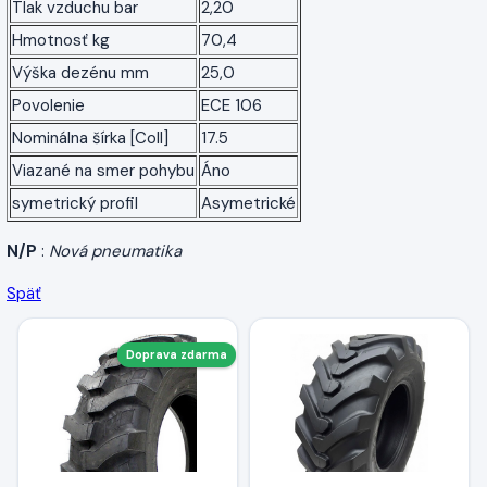
Tlak vzduchu bar
2,20
Hmotnosť kg
70,4
Výška dezénu mm
25,0
Povolenie
ECE 106
Nominálna šírka [Coll]
17.5
Viazané na smer pohybu
Áno
symetrický profil
Asymetrické
N/P
:
Nová pneumatika
Späť
Doprava zdarma