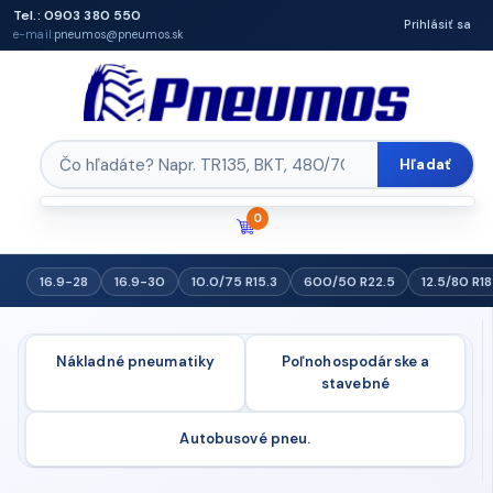
Tel.: 0903 380 550
Prihlásiť sa
e-mail:
pneumos@pneumos.sk
Hľadať
0
16.9-28
16.9-30
10.0/75 R15.3
600/50 R22.5
12.5/80 R18
Nákladné pneumatiky
Poľnohospodárske a
stavebné
Autobusové pneu.