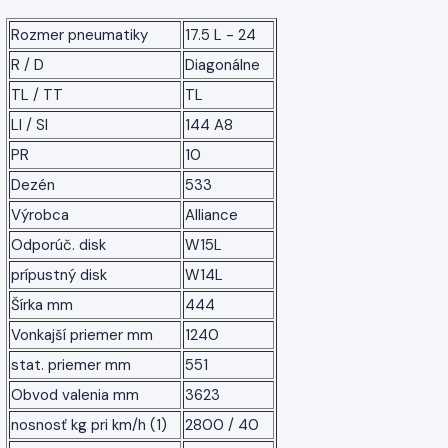
Rozmer pneumatiky
17.5 L - 24
R / D
Diagonálne
TL / TT
TL
LI / SI
144 A8
PR
10
Dezén
533
Výrobca
Alliance
Odporúč. disk
W15L
prípustný disk
W14L
Šírka mm
444
Vonkajší priemer mm
1240
stat. priemer mm
551
Obvod valenia mm
3623
nosnosť kg pri km/h (1)
2800 / 40