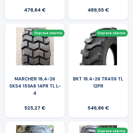
478,84 €
489,55 €
Doprava zdarma
Doprava zdarma
MARCHER 18,4-26
BKT 18.4-26 TR459 TL
SKS4 155A8 14PR TL L-
12PR
4
525,27 €
546,86 €
Doprava zdarma