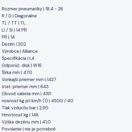
Rozmer pneumatiky | 18.4 - 26
R / D | Diagonálne
TL / TT | TL
LI / SI | 14 PR
PR | 14
Dezén | 202
Výrobca | Alliance
Špecifikácia | L4
Odporúč. disk | W16
Šírka mm | 470
Vonkajší priemer mm | 1427
stat. priemer mm | 643
Obvod valenia mm | 4191
nosnosť kg pri km/h (1) | 4500 / 40
Tlak vzduchu bar | 2,90
Hmotnosť kg | 146
Výška dezénu mm | 41,0
Povolenie | nie je potrebné