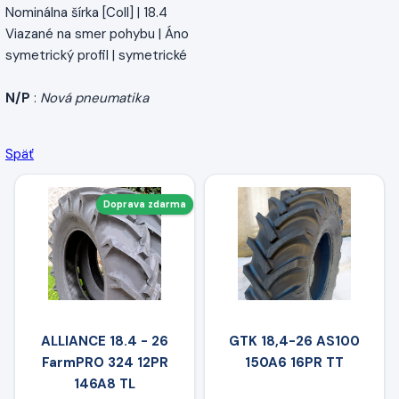
Nominálna šírka [Coll] | 18.4
Viazané na smer pohybu | Áno
symetrický profil | symetrické
N/P
:
Nová pneumatika
Späť
Doprava zdarma
ALLIANCE 18.4 - 26
GTK 18,4-26 AS100
FarmPRO 324 12PR
150A6 16PR TT
146A8 TL