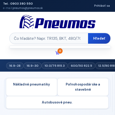
Tel.: 0903 380 550
Prihlásiť sa
e-mail:
pneumos@pneumos.sk
Hľadať
0
16.9-28
16.9-30
10.0/75 R15.3
600/50 R22.5
12.5/80 R18
Nákladné pneumatiky
Poľnohospodárske a
stavebné
Autobusové pneu.