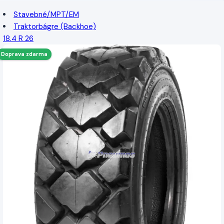
Stavebné/MPT/EM
Traktorbágre (Backhoe)
18.4 R 26
Doprava zdarma