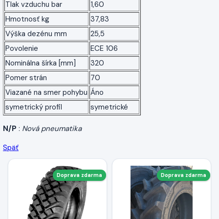
Tlak vzduchu bar
1,60
Hmotnosť kg
37,83
Výška dezénu mm
25,5
Povolenie
ECE 106
Nominálna šírka [mm]
320
Pomer strán
70
Viazané na smer pohybu
Áno
symetrický profil
symetrické
N/P
:
Nová pneumatika
Späť
Doprava zdarma
Doprava zdarma