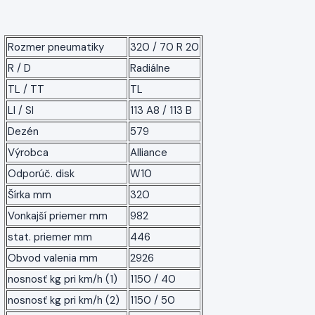
Rozmer pneumatiky
320 / 70 R 20
R / D
Radiálne
TL / TT
TL
LI / SI
113 A8 / 113 B
Dezén
579
Výrobca
Alliance
Odporúč. disk
W10
Šírka mm
320
Vonkajší priemer mm
982
stat. priemer mm
446
Obvod valenia mm
2926
nosnosť kg pri km/h (1)
1150 / 40
nosnosť kg pri km/h (2)
1150 / 50