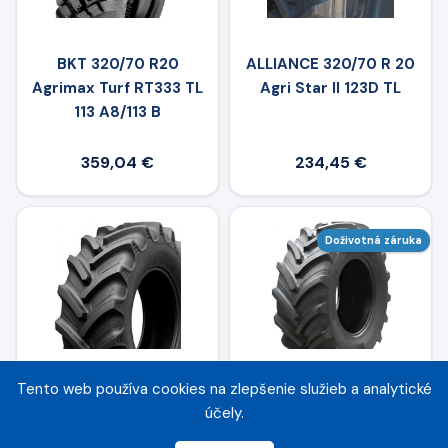
BKT 320/70 R20
ALLIANCE 320/70 R 20
Agrimax Turf RT333 TL
Agri Star II 123D TL
113 A8/113 B
359,04 €
234,45 €
Doživotná záruka
Tento web používa cookies na zlepšenie služieb a analytické
MRL 320/70 R20 FARM
TIANLI 320/70R20
účely.
MAXX 70 RRT 770 TL
GENESIS 123/123A8/B
123 A8/123 B
TL