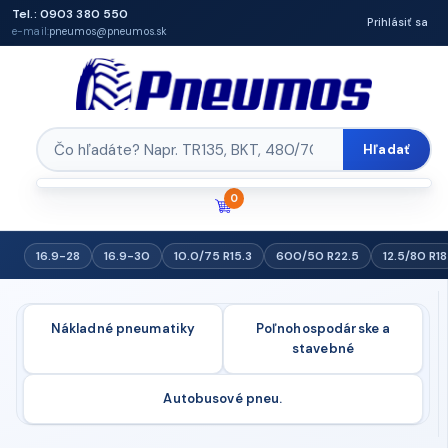
Tel.: 0903 380 550
Prihlásiť sa
e-mail:
pneumos@pneumos.sk
Hľadať
0
16.9-28
16.9-30
10.0/75 R15.3
600/50 R22.5
12.5/80 R18
Nákladné pneumatiky
Poľnohospodárske a
stavebné
Autobusové pneu.