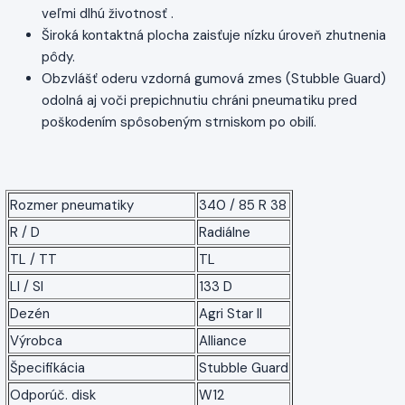
veľmi dlhú životnosť .
Široká kontaktná plocha zaisťuje nízku úroveň zhutnenia
pôdy.
Obzvlášť oderu vzdorná gumová zmes (Stubble Guard)
odolná aj voči prepichnutiu chráni pneumatiku pred
poškodením spôsobeným strniskom po obilí.
Rozmer pneumatiky
340 / 85 R 38
R / D
Radiálne
TL / TT
TL
LI / SI
133 D
Dezén
Agri Star II
Výrobca
Alliance
Špecifikácia
Stubble Guard
Odporúč. disk
W12