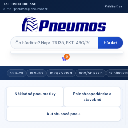
Tel.: 0903 380 550
Prihlásiť sa
e-mail:
pneumos@pneumos.sk
Hľadať
0
16.9-28
16.9-30
10.0/75 R15.3
600/50 R22.5
12.5/80 R18
Nákladné pneumatiky
Poľnohospodárske a
stavebné
Autobusové pneu.