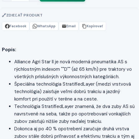
ZDIEĽAŤ PRODUKT
Facebook
WhatsApp
Email
Kopírovať
Popis:
Alliance Agri Star II je nová moderná pneumatika AS s
rýchlostným indexom ""D"" (až 65 km/h) pre traktory vo
všetkých príslušných výkonnostných kategóriách.
Špeciálna technológia StratifiedLayer (medzi vrstvová
technológia) zaisťuje veľmi dobrú trakciu a jazdný
komfort pri použití v teréne a na ceste.
Technológia StratifiedLayer znamená, že dva zuby AS sú
navrstvené na seba, takže po opotrebovaní vonkajších
zubov zaisťujú nižšie zuby naďalej trakciu.
Dokonca aj po 40 % opotrebení zaručuje druhá vrstva
zubov stále dobrú priľnavosť a efektívnu trakciu a tým aj