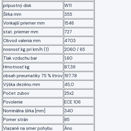
prípustný disk
W11
Šírka mm
355
Vonkajší priemer mm
1546
stat. priemer mm
727
Obvod valenia mm
4703
nosnosť kg pri km/h (1)
2060 / 65
Tlak vzduchu bar
1,60
Hmotnosť kg
87,39
obsah pneumatiky 75 % litrov
197.78
Výška dezénu mm
45,0
Počet zubov
25x2
Povolenie
ECE 106
Nominálna šírka [mm]
340
Pomer strán
85
Viazané na smer pohybu
Áno