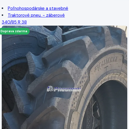
Poľnohospodárske a stavebné
Traktorové pneu. - záberové
340/85 R 38
Doprava zdarma