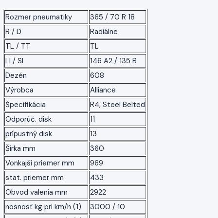
Rozmer pneumatiky
365 / 70 R 18
R / D
Radiálne
TL / TT
TL
LI / SI
146 A2 / 135 B
Dezén
608
Výrobca
Alliance
Špecifikácia
R4, Steel Belted
Odporúč. disk
11
prípustný disk
13
Šírka mm
360
Vonkajší priemer mm
969
stat. priemer mm
433
Obvod valenia mm
2922
nosnosť kg pri km/h (1)
3000 / 10