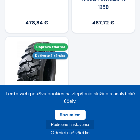
135B
478,84 €
487,72 €
Doprava zdarma
Doživotná záruka
Tento web používa cookies na zlepšenie služieb a analytické
TIANLI 365/70 R18
účely.
TUM500 146/135A2/B
TL
Rozumiem
Podrobné nastavenia
365,12 €
Odmietnuť všetko