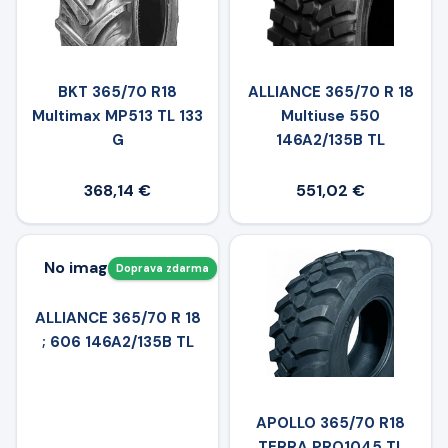
BKT 365/70 R18
ALLIANCE 365/70 R 18
Multimax MP513 TL 133
Multiuse 550
G
146A2/135B TL
368,14 €
551,02 €
No image available
Doprava zdarma
ALLIANCE 365/70 R 18
; 606 146A2/135B TL
APOLLO 365/70 R18
TERRA PRO1045 TL