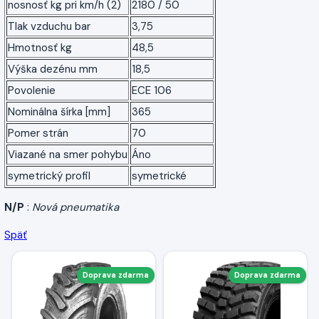
nosnosť kg pri km/h (2)
2180 / 50
Tlak vzduchu bar
3,75
Hmotnosť kg
48,5
Výška dezénu mm
18,5
Povolenie
ECE 106
Nominálna šírka [mm]
365
Pomer strán
70
Viazané na smer pohybu
Áno
symetrický profil
symetrické
N/P
:
Nová pneumatika
Späť
Doprava zdarma
Doprava zdarma