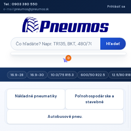
Tel.: 0903 380 550
Prihlásiť sa
e-mail:
pneumos@pneumos.sk
Hľadať
0
16.9-28
16.9-30
10.0/75 R15.3
600/50 R22.5
12.5/80 R18
Nákladné pneumatiky
Poľnohospodárske a
stavebné
Autobusové pneu.