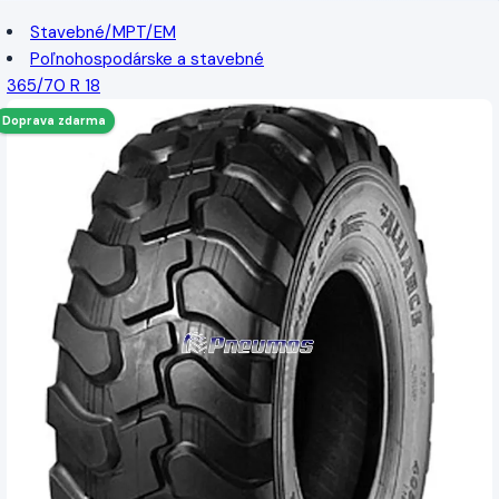
Stavebné/MPT/EM
Poľnohospodárske a stavebné
365/70 R 18
Doprava zdarma