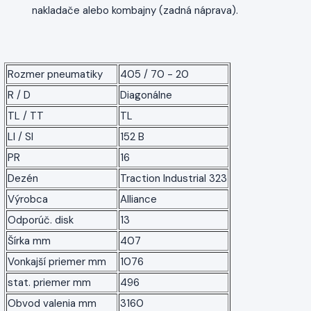
nakladače alebo kombajny (zadná náprava).
Rozmer pneumatiky
405 / 70 - 20
R / D
Diagonálne
TL / TT
TL
LI / SI
152 B
PR
16
Dezén
Traction Industrial 323
Výrobca
Alliance
Odporúč. disk
13
Šírka mm
407
Vonkajší priemer mm
1076
stat. priemer mm
496
Obvod valenia mm
3160