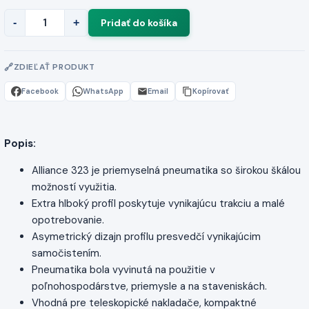
-
+
ZDIEĽAŤ PRODUKT
Facebook
WhatsApp
Email
Kopírovať
Popis:
Alliance 323 je priemyselná pneumatika so širokou škálou
možností využitia.
Extra hlboký profil poskytuje vynikajúcu trakciu a malé
opotrebovanie.
Asymetrický dizajn profilu presvedčí vynikajúcim
samočistením.
Pneumatika bola vyvinutá na použitie v
poľnohospodárstve, priemysle a na staveniskách.
Vhodná pre teleskopické nakladače, kompaktné