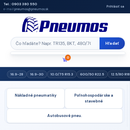
Tel.: 0903 380 550
Prihlásiť sa
e-mail:
pneumos@pneumos.sk
Hľadať
0
16.9-28
16.9-30
10.0/75 R15.3
600/50 R22.5
12.5/80 R18
Nákladné pneumatiky
Poľnohospodárske a
stavebné
Autobusové pneu.