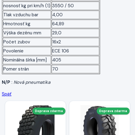
nosnosť kg pri km/h (1)
3550 / 50
Tlak vzduchu bar
4,00
Hmotnosť kg
64,89
Výška dezénu mm
29,0
Počet zubov
16x2
Povolenie
ECE 106
Nominálna šírka [mm]
405
Pomer strán
70
N/P
:
Nová pneumatika
Späť
Doprava zdarma
Doprava zdarma