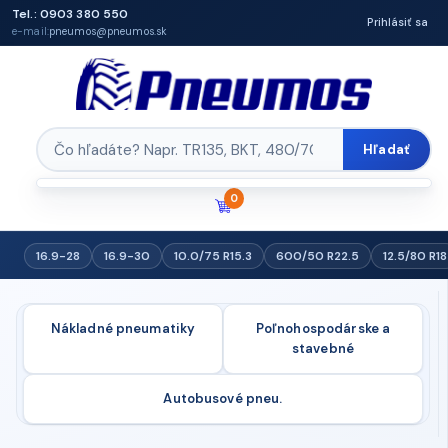
Tel.: 0903 380 550
Prihlásiť sa
e-mail:
pneumos@pneumos.sk
Hľadať
0
16.9-28
16.9-30
10.0/75 R15.3
600/50 R22.5
12.5/80 R18
Nákladné pneumatiky
Poľnohospodárske a
stavebné
Autobusové pneu.