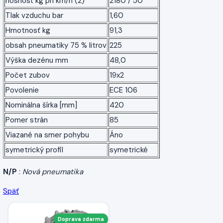
nosnosť kg pri km/h (2)
2180 / 50
Tlak vzduchu bar
1,60
Hmotnosť kg
91,3
obsah pneumatiky 75 % litrov
225
Výška dezénu mm
48,0
Počet zubov
19x2
Povolenie
ECE 106
Nominálna šírka [mm]
420
Pomer strán
85
Viazané na smer pohybu
Áno
symetrický profil
symetrické
N/P
:
Nová pneumatika
Späť
Doprava zdarma