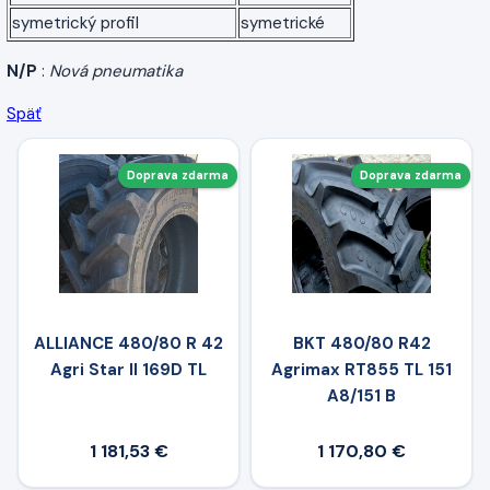
symetrický profil
symetrické
N/P
:
Nová pneumatika
Späť
Doprava zdarma
Doprava zdarma
ALLIANCE 480/80 R 42
BKT 480/80 R42
Agri Star II 169D TL
Agrimax RT855 TL 151
A8/151 B
1 181,53 €
1 170,80 €