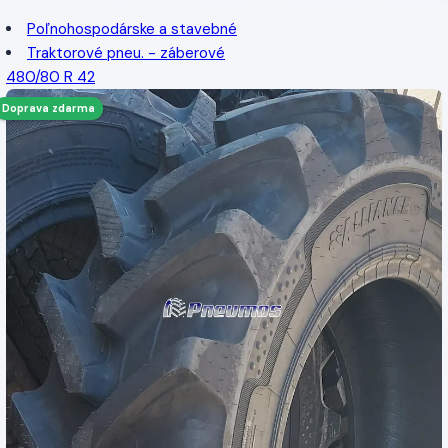
Poľnohospodárske a stavebné
Traktorové pneu. - záberové
480/80 R 42
Doprava zdarma