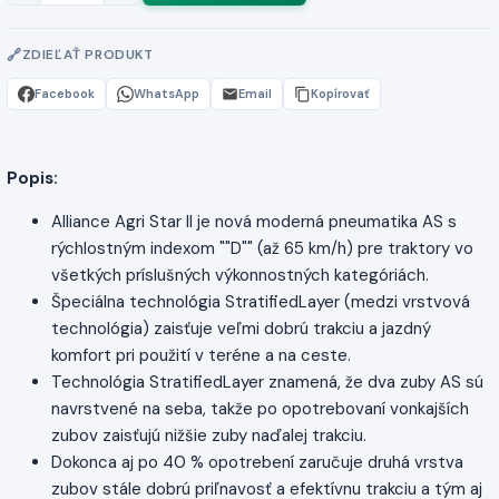
ZDIEĽAŤ PRODUKT
Facebook
WhatsApp
Email
Kopírovať
Popis:
Alliance Agri Star II je nová moderná pneumatika AS s
rýchlostným indexom ""D"" (až 65 km/h) pre traktory vo
všetkých príslušných výkonnostných kategóriách.
Špeciálna technológia StratifiedLayer (medzi vrstvová
technológia) zaisťuje veľmi dobrú trakciu a jazdný
komfort pri použití v teréne a na ceste.
Technológia StratifiedLayer znamená, že dva zuby AS sú
navrstvené na seba, takže po opotrebovaní vonkajších
zubov zaisťujú nižšie zuby naďalej trakciu.
Dokonca aj po 40 % opotrebení zaručuje druhá vrstva
zubov stále dobrú priľnavosť a efektívnu trakciu a tým aj