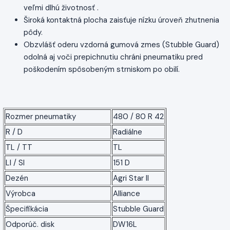
veľmi dlhú životnosť .
Široká kontaktná plocha zaisťuje nízku úroveň zhutnenia
pôdy.
Obzvlášť oderu vzdorná gumová zmes (Stubble Guard)
odolná aj voči prepichnutiu chráni pneumatiku pred
poškodením spôsobeným strniskom po obilí.
Rozmer pneumatiky
480 / 80 R 42
R / D
Radiálne
TL / TT
TL
LI / SI
151 D
Dezén
Agri Star II
Výrobca
Alliance
Špecifikácia
Stubble Guard
Odporúč. disk
DW16L