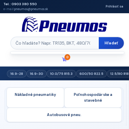
Tel.: 0903 380 550
Prihlásiť sa
e-mail:
pneumos@pneumos.sk
Hľadať
0
16.9-28
16.9-30
10.0/75 R15.3
600/50 R22.5
12.5/80 R18
Nákladné pneumatiky
Poľnohospodárske a
stavebné
Autobusové pneu.