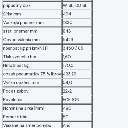
prípustný disk
W16L, DD16L
Šírka mm
494
Vonkajší priemer mm
1830
stat. priemer mm
843
Obvod valenia mm
5429
nosnosť kg pri km/h (1)
3450 / 65
Tlak vzduchu bar
1,60
Hmotnosť kg
170,5
obsah pneumatiky 75 % litrov
423.23
Výška dezénu mm
54,0
Počet zubov
22x2
Povolenie
ECE 106
Nominálna šírka [mm]
480
Pomer strán
80
Viazané na smer pohybu
Áno