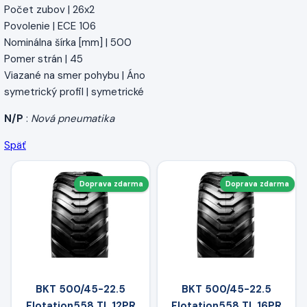
Počet zubov | 26x2
Povolenie | ECE 106
Nominálna šírka [mm] | 500
Pomer strán | 45
Viazané na smer pohybu | Áno
symetrický profil | symetrické
N/P
:
Nová pneumatika
Späť
Doprava zdarma
Doprava zdarma
BKT 500/45-22.5
BKT 500/45-22.5
Flotation558 TL 12PR
Flotation558 TL 16PR