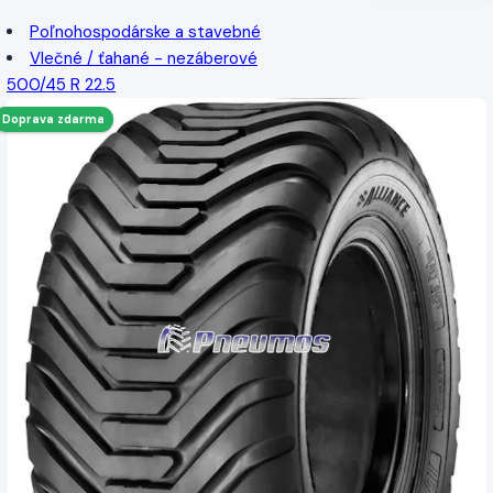
Poľnohospodárske a stavebné
Vlečné / ťahané - nezáberové
500/45 R 22.5
Doprava zdarma