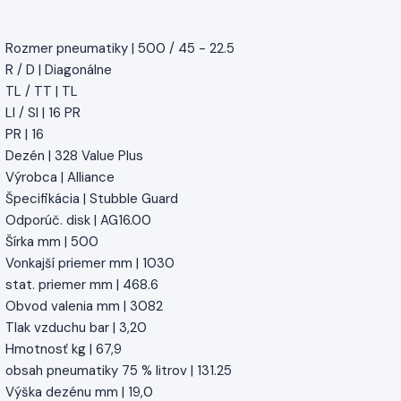
Rozmer pneumatiky | 500 / 45 - 22.5
R / D | Diagonálne
TL / TT | TL
LI / SI | 16 PR
PR | 16
Dezén | 328 Value Plus
Výrobca | Alliance
Špecifikácia | Stubble Guard
Odporúč. disk | AG16.00
Šírka mm | 500
Vonkajší priemer mm | 1030
stat. priemer mm | 468.6
Obvod valenia mm | 3082
Tlak vzduchu bar | 3,20
Hmotnosť kg | 67,9
obsah pneumatiky 75 % litrov | 131.25
Výška dezénu mm | 19,0