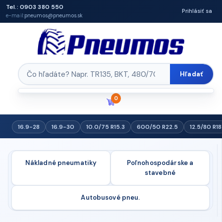
Tel.: 0903 380 550
Prihlásiť sa
e-mail:
pneumos@pneumos.sk
Hľadať
0
16.9-28
16.9-30
10.0/75 R15.3
600/50 R22.5
12.5/80 R18
Nákladné pneumatiky
Poľnohospodárske a
stavebné
Autobusové pneu.