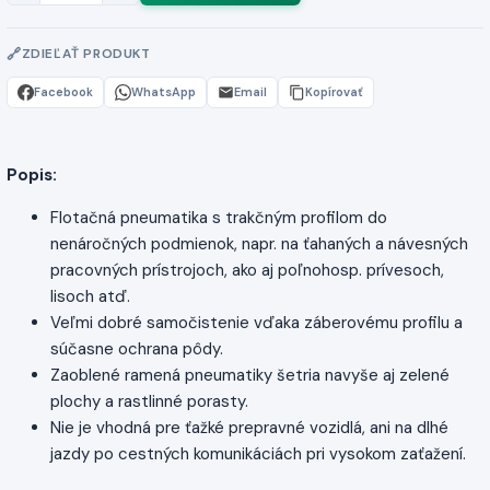
ZDIEĽAŤ PRODUKT
Facebook
WhatsApp
Email
Kopírovať
Popis:
Flotačná pneumatika s trakčným profilom do
nenáročných podmienok, napr. na ťahaných a návesných
pracovných prístrojoch, ako aj poľnohosp. prívesoch,
lisoch atď.
Veľmi dobré samočistenie vďaka záberovému profilu a
súčasne ochrana pôdy.
Zaoblené ramená pneumatiky šetria navyše aj zelené
plochy a rastlinné porasty.
Nie je vhodná pre ťažké prepravné vozidlá, ani na dlhé
jazdy po cestných komunikáciách pri vysokom zaťažení.