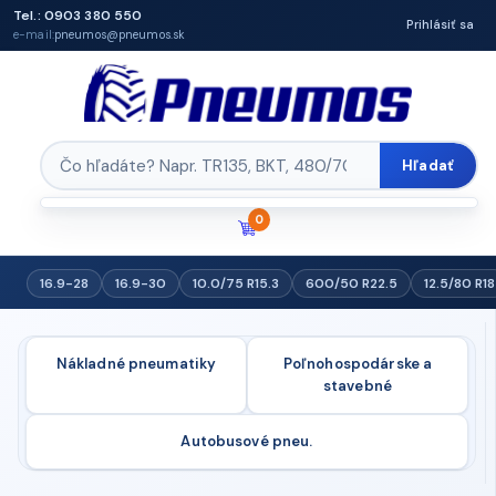
Tel.: 0903 380 550
Prihlásiť sa
e-mail:
pneumos@pneumos.sk
Hľadať
0
16.9-28
16.9-30
10.0/75 R15.3
600/50 R22.5
12.5/80 R18
Nákladné pneumatiky
Poľnohospodárske a
stavebné
Autobusové pneu.