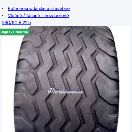
Poľnohospodárske a stavebné
Vlečné / ťahané - nezáberové
560/60 R 22.5
Doprava zdarma