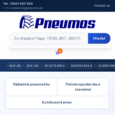
Tel.: 0903 380 550
Prihlásiť sa
e-mail:
pneumos@pneumos.sk
Hľadať
0
16.9-28
16.9-30
10.0/75 R15.3
600/50 R22.5
12.5/80 R18
Nákladné pneumatiky
Poľnohospodárske a
stavebné
Autobusové pneu.