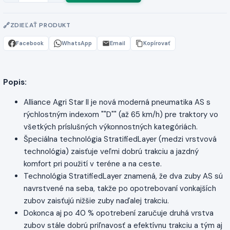
ZDIEĽAŤ PRODUKT
Facebook
WhatsApp
Email
Kopírovať
Popis:
Alliance Agri Star II je nová moderná pneumatika AS s
rýchlostným indexom ""D"" (až 65 km/h) pre traktory vo
všetkých príslušných výkonnostných kategóriách.
Špeciálna technológia StratifiedLayer (medzi vrstvová
technológia) zaisťuje veľmi dobrú trakciu a jazdný
komfort pri použití v teréne a na ceste.
Technológia StratifiedLayer znamená, že dva zuby AS sú
navrstvené na seba, takže po opotrebovaní vonkajších
zubov zaisťujú nižšie zuby naďalej trakciu.
Dokonca aj po 40 % opotrebení zaručuje druhá vrstva
zubov stále dobrú priľnavosť a efektívnu trakciu a tým aj