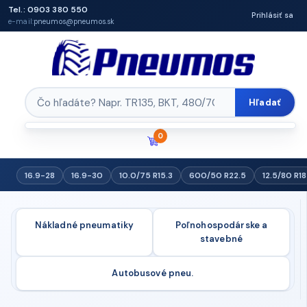
Tel.: 0903 380 550
Prihlásiť sa
e-mail:
pneumos@pneumos.sk
Hľadať
0
16.9-28
16.9-30
10.0/75 R15.3
600/50 R22.5
12.5/80 R18
Nákladné pneumatiky
Poľnohospodárske a
stavebné
Autobusové pneu.