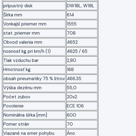
prípustný disk
DW18L, W18L
Šírka mm
614
Vonkajší priemer mm
1555
stat. priemer mm
708
Obvod valenia mm
4652
nosnosť kg pri km/h (1)
4625 / 65
Tlak vzduchu bar
2,80
Hmotnosť kg
168
obsah pneumatiky 75 % litrov
466.35
Výška dezénu mm
55,0
Počet zubov
20x2
Povolenie
ECE 106
Nominálna šírka [mm]
600
Pomer strán
70
Viazané na smer pohybu
Áno