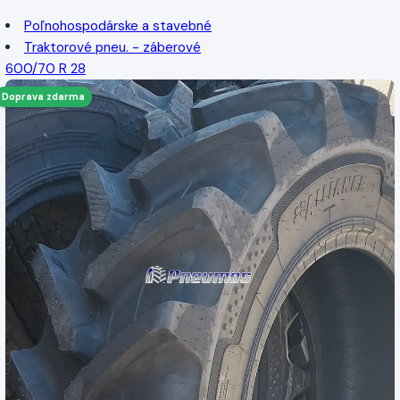
Poľnohospodárske a stavebné
Traktorové pneu. - záberové
600/70 R 28
Doprava zdarma