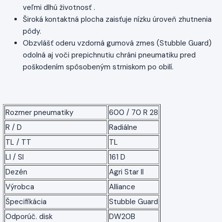
veľmi dlhú životnosť .
Široká kontaktná plocha zaisťuje nízku úroveň zhutnenia
pôdy.
Obzvlášť oderu vzdorná gumová zmes (Stubble Guard)
odolná aj voči prepichnutiu chráni pneumatiku pred
poškodením spôsobeným strniskom po obilí.
Rozmer pneumatiky
600 / 70 R 28
R / D
Radiálne
TL / TT
TL
LI / SI
161 D
Dezén
Agri Star II
Výrobca
Alliance
Špecifikácia
Stubble Guard
Odporúč. disk
DW20B