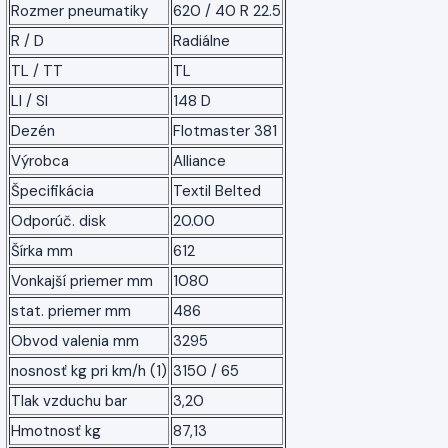
Rozmer pneumatiky
620 / 40 R 22.5
R / D
Radiálne
TL / TT
TL
LI / SI
148 D
Dezén
Flotmaster 381
Výrobca
Alliance
Špecifikácia
Textil Belted
Odporúč. disk
20.00
Šírka mm
612
Vonkajší priemer mm
1080
stat. priemer mm
486
Obvod valenia mm
3295
nosnosť kg pri km/h (1)
3150 / 65
Tlak vzduchu bar
3,20
Hmotnosť kg
87,13