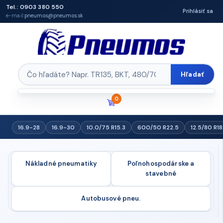
Tel.: 0903 380 550
Prihlásiť sa
e-mail:
pneumos@pneumos.sk
Hľadať
0
16.9-28
16.9-30
10.0/75 R15.3
600/50 R22.5
12.5/80 R18
Nákladné pneumatiky
Poľnohospodárske a
stavebné
Autobusové pneu.