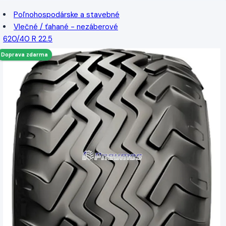
Poľnohospodárske a stavebné
Vlečné / ťahané - nezáberové
620/40 R 22.5
Doprava zdarma