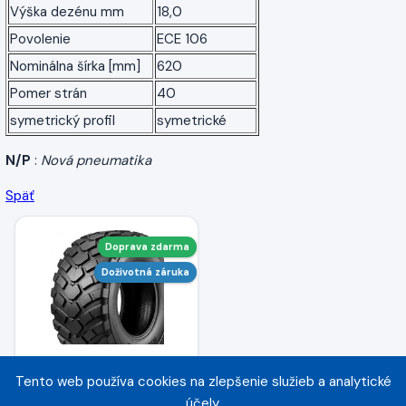
Výška dezénu mm
18,0
Povolenie
ECE 106
Nominálna šírka [mm]
620
Pomer strán
40
symetrický profil
symetrické
N/P
:
Nová pneumatika
Späť
Doprava zdarma
Doživotná záruka
Tento web používa cookies na zlepšenie služieb a analytické
TIANLI 620/40 R22,5
účely.