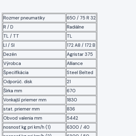
Rozmer pneumatiky
650 / 75 R 32
R / D
Radiálne
TL / TT
TL
LI / SI
172 A8 / 172 B
Dezén
Agristar 375
Výrobca
Alliance
Špecifikácia
Steel Belted
Odporúč. disk
21
Šírka mm
670
Vonkajší priemer mm
1830
stat. priemer mm
836
Obvod valenia mm
5442
nosnosť kg pri km/h (1)
6300 / 40