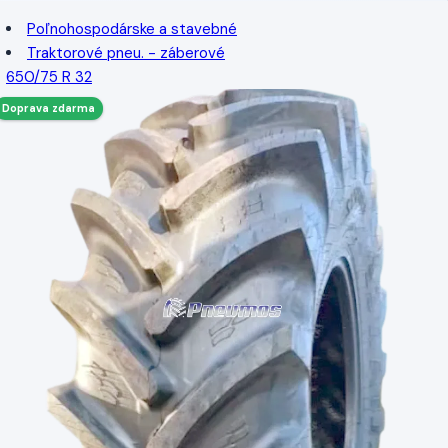
Poľnohospodárske a stavebné
Traktorové pneu. - záberové
650/75 R 32
Doprava zdarma