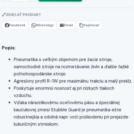
ZDIEĽAŤ PRODUKT
Facebook
WhatsApp
Email
Kopírovať
Popis:
Pneumatika s veľkým objemom pre žacie stroje,
samochodné stroje na rozmetávanie živín a ďalšie ťažké
poľnohospodárske stroje.
Agresívny profil R-1W pre maximálnu trakciu a malý preklz.
Poskytuje enormnú nosnosť aj pri nízkych tlakoch
vzduchu.
Vďaka nárazníkovému oceľovému pásu a špeciálnej
kaučukovej zmesi Stubble Guard je pneumatika ešte
robustnejšia a odolná napr. voči poškodeniu pri prejazde
kukuričným strniskom.