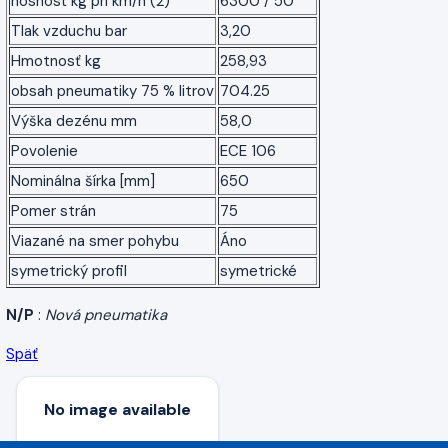
nosnosť kg pri km/h (2)
6300 / 50
Tlak vzduchu bar
3,20
Hmotnosť kg
258,93
obsah pneumatiky 75 % litrov
704.25
Výška dezénu mm
58,0
Povolenie
ECE 106
Nominálna šírka [mm]
650
Pomer strán
75
Viazané na smer pohybu
Áno
symetrický profil
symetrické
N/P
:
Nová pneumatika
Späť
No image available