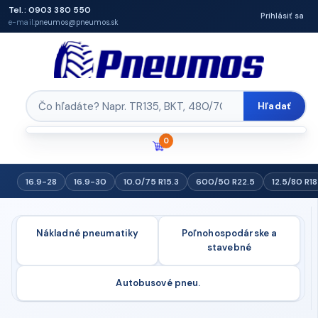
Tel.: 0903 380 550
Prihlásiť sa
e-mail:
pneumos@pneumos.sk
Hľadať
0
16.9-28
16.9-30
10.0/75 R15.3
600/50 R22.5
12.5/80 R18
Nákladné pneumatiky
Poľnohospodárske a
stavebné
Autobusové pneu.