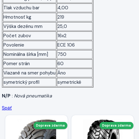
Tlak vzduchu bar
4,00
Hmotnosť kg
219
Výška dezénu mm
25,0
Počet zubov
16x2
Povolenie
ECE 106
Nominálna šírka [mm]
750
Pomer strán
60
Viazané na smer pohybu
Áno
symetrický profil
symetrické
N/P
:
Nová pneumatika
Späť
Doprava zdarma
Doprava zdarma