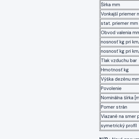
Šírka mm
Vonkajší priemer
stat. priemer mm
Obvod valenia m
nosnosť kg pri km/
nosnosť kg pri km
Tlak vzduchu bar
Hmotnosť kg
Výška dezénu m
Povolenie
Nominálna šírka [
Pomer strán
Viazané na smer 
symetrický profil