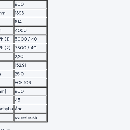
800
 mm
1393
614
m
4050
h (1)
5000 / 40
/h (2)
7300 / 40
2,20
152,91
m
25,0
ECE 106
mm]
800
45
pohybu
Áno
symetrické