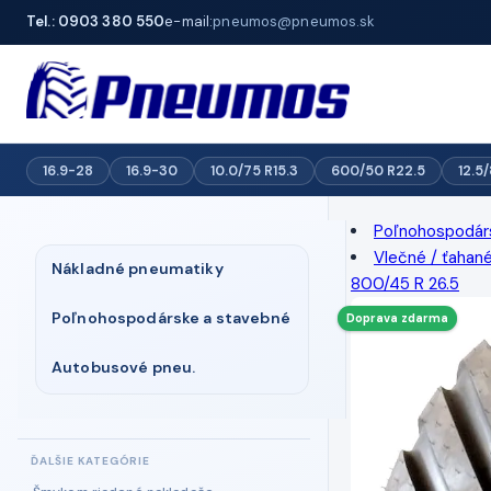
Tel.: 0903 380 550
e-mail:
pneumos@pneumos.sk
16.9-28
16.9-30
10.0/75 R15.3
600/50 R22.5
12.5
Poľnohospodár
Vlečné / ťahan
Nákladné pneumatiky
800/45 R 26.5
Poľnohospodárske a stavebné
Doprava zdarma
Autobusové pneu.