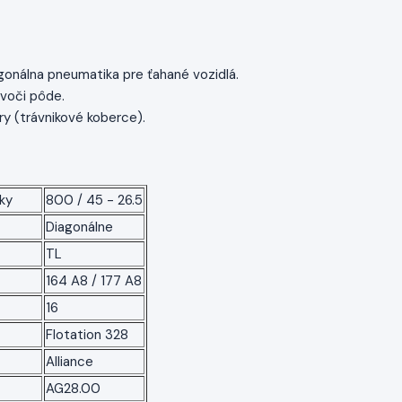
gonálna pneumatika pre ťahané vozidlá.
 voči pôde.
ry (trávnikové koberce).
ky
800 / 45 - 26.5
Diagonálne
TL
164 A8 / 177 A8
16
Flotation 328
Alliance
AG28.00