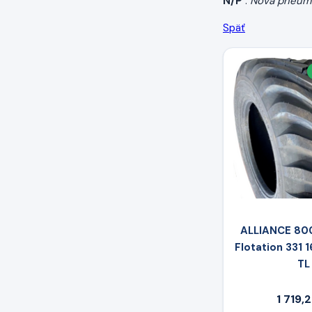
N/P
:
Nová pneum
Späť
ALLIANCE 800
Flotation 331 
TL
1 719,