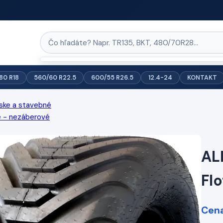
/80 R18
560/60 R22.5
600/55 R26.5
12.4-24
KONTAKT
ske a stavebné
é - nezáberové
AL
Fl
Cena