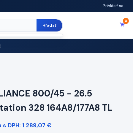
Prihlásiť sa
0
Hľadať
LIANCE 800/45 - 26.5
otation 328 164A8/177A8 TL
 s DPH: 1 289,07 €