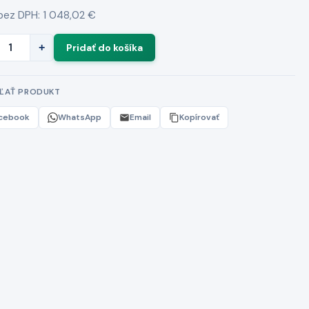
bez DPH: 1 048,02 €
+
EĽAŤ PRODUKT
cebook
WhatsApp
Email
Kopírovať