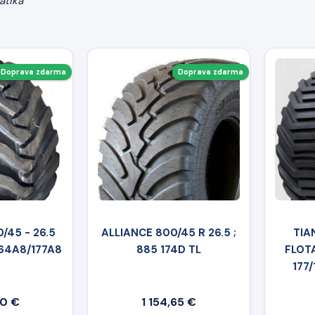
atika
Doprava zdarma
Doprava zdarma
/45 - 26.5
ALLIANCE 800/45 R 26.5 ;
TIA
164A8/177A8
885 174D TL
FLOT
177/
20 €
1 154,65 €