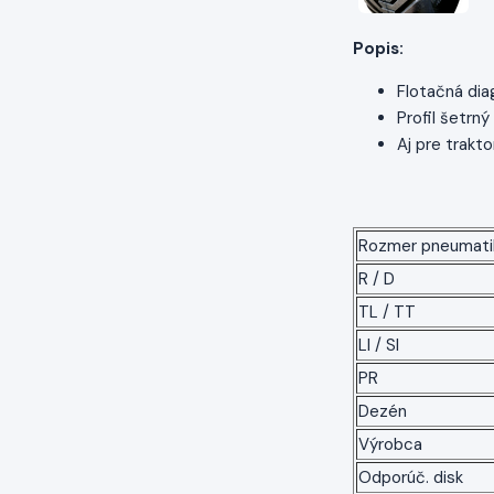
Popis:
Flotačná dia
Profil šetrný
Aj pre trakto
Rozmer pneumati
R / D
TL / TT
LI / SI
PR
Dezén
Výrobca
Odporúč. disk