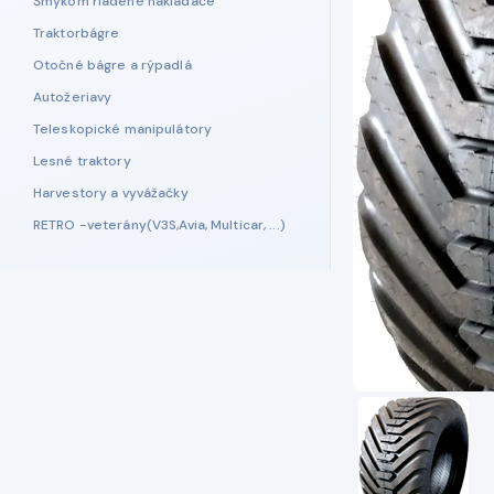
Šmykom riadené nakladače
Traktorbágre
Otočné bágre a rýpadlá
Autožeriavy
Teleskopické manipulátory
Lesné traktory
Harvestory a vyvážačky
RETRO -veterány(V3S,Avia, Multicar, ...)