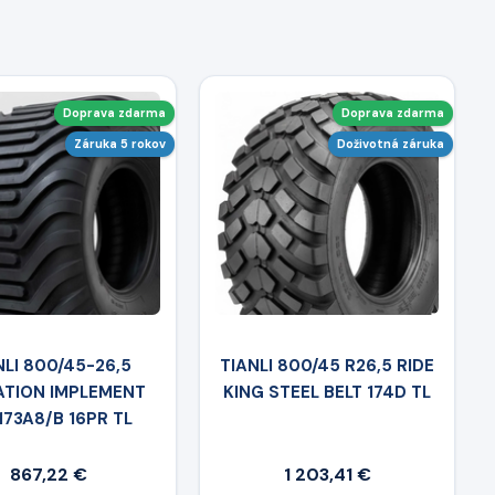
Doprava zdarma
Doprava zdarma
Záruka 5 rokov
Doživotná záruka
NLI 800/45-26,5
TIANLI 800/45 R26,5 RIDE
ATION IMPLEMENT
KING STEEL BELT 174D TL
173A8/B 16PR TL
867,22 €
1 203,41 €