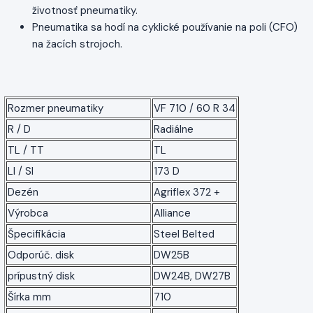
životnosť pneumatiky.
Pneumatika sa hodí na cyklické používanie na poli (CFO)
na žacích strojoch.
Rozmer pneumatiky
VF 710 / 60 R 34
R / D
Radiálne
TL / TT
TL
LI / SI
173 D
Dezén
Agriflex 372 +
Výrobca
Alliance
Špecifikácia
Steel Belted
Odporúč. disk
DW25B
prípustný disk
DW24B, DW27B
Šírka mm
710