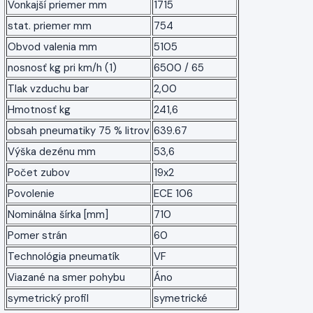
Vonkajší priemer mm
1715
stat. priemer mm
754
Obvod valenia mm
5105
nosnosť kg pri km/h (1)
6500 / 65
Tlak vzduchu bar
2,00
Hmotnosť kg
241,6
obsah pneumatiky 75 % litrov
639.67
Výška dezénu mm
53,6
Počet zubov
19x2
Povolenie
ECE 106
Nominálna šírka [mm]
710
Pomer strán
60
Technológia pneumatík
VF
Viazané na smer pohybu
Áno
symetrický profil
symetrické