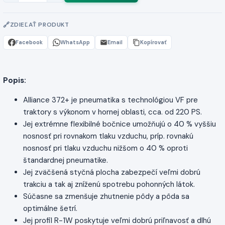
ZDIEĽAŤ PRODUKT
Facebook
WhatsApp
Email
Kopírovať
Popis:
Alliance 372+ je pneumatika s technológiou VF pre
traktory s výkonom v hornej oblasti, cca. od 220 PS.
Jej extrémne flexibilné bočnice umožňujú o 40 % vyššiu
nosnosť pri rovnakom tlaku vzduchu, príp. rovnakú
nosnosť pri tlaku vzduchu nižšom o 40 % oproti
štandardnej pneumatike.
Jej zväčšená styčná plocha zabezpečí veľmi dobrú
trakciu a tak aj zníženú spotrebu pohonných látok.
Súčasne sa zmenšuje zhutnenie pôdy a pôda sa
optimálne šetrí.
Jej profil R-1W poskytuje veľmi dobrú priľnavosť a dlhú