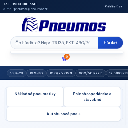
Tel.: 0903 380 550
Prihlásiť sa
e-mail:
pneumos@pneumos.sk
Hľadať
0
16.9-28
16.9-30
10.0/75 R15.3
600/50 R22.5
12.5/80 R18
Nákladné pneumatiky
Poľnohospodárske a
stavebné
Autobusové pneu.