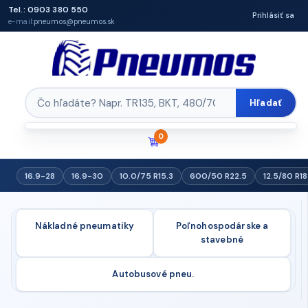
Tel.: 0903 380 550
Prihlásiť sa
e-mail:
pneumos@pneumos.sk
Hľadať
0
16.9-28
16.9-30
10.0/75 R15.3
600/50 R22.5
12.5/80 R18
Nákladné pneumatiky
Poľnohospodárske a
stavebné
Autobusové pneu.