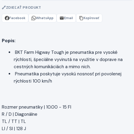
ZDIEĽAŤ PRODUKT
Facebook
WhatsApp
Email
Kopírovať
Popis:
BKT Farm Higway Tough je pneumatika pre vysoké
rýchlosti, špeciálne vyvinutá na využitie v doprave na
cestných komunikáciách a mimo nich.
Pneumatika poskytuje vysokú nosnosť pri povolenej
rýchlosti 100 km/h
Rozmer pneumatiky | 10.00 - 15 FI
R / D | Diagonálne
TL / TT | TL
LI / SI | 128 J