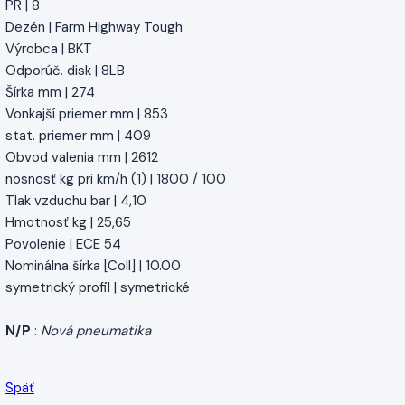
PR | 8
Dezén | Farm Highway Tough
Výrobca | BKT
Odporúč. disk | 8LB
Šírka mm | 274
Vonkajší priemer mm | 853
stat. priemer mm | 409
Obvod valenia mm | 2612
nosnosť kg pri km/h (1) | 1800 / 100
Tlak vzduchu bar | 4,10
Hmotnosť kg | 25,65
Povolenie | ECE 54
Nominálna šírka [Coll] | 10.00
symetrický profil | symetrické
N/P
:
Nová pneumatika
Späť