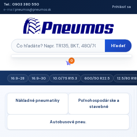
Tel.: 0903 380 550
Prihlásiť sa
e-mail:
pneumos@pneumos.sk
Hľadať
0
16.9-28
16.9-30
10.0/75 R15.3
600/50 R22.5
12.5/80 R18
Nákladné pneumatiky
Poľnohospodárske a
stavebné
Autobusové pneu.