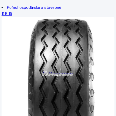
Poľnohospodárske a stavebné
11 R 15