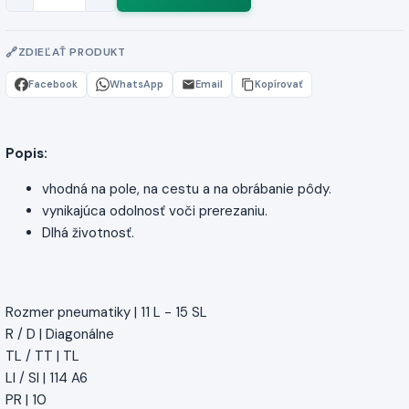
ZDIEĽAŤ PRODUKT
Facebook
WhatsApp
Email
Kopírovať
Popis:
vhodná na pole, na cestu a na obrábanie pôdy.
vynikajúca odolnosť voči prerezaniu.
Dlhá životnosť.
Rozmer pneumatiky | 11 L - 15 SL
R / D | Diagonálne
TL / TT | TL
LI / SI | 114 A6
PR | 10