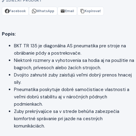
ZDIEĽAŤ PRODUKT
Facebook
WhatsApp
Email
Kopírovať
Popis:
BKT TR 135 je diagonálna AS pneumatika pre stroje na
obrábanie pôdy a postrekovače.
Niektoré rozmery a vyhotovenia sa hodia aj na použitie na
bagroch, prívesoch alebo žacích strojoch.
Dvojito zahnuté zuby zaisťujú veľmi dobrý prenos hnacej
sily.
Pneumatika poskytuje dobré samočistiace vlastnosti a
veľmi dobrú stabilitu aj v náročných pôdnych
podmienkach.
Zuby prekrývajúce sa v strede behúňa zabezpečia
komfortné správanie pri jazde na cestných
komunikáciách.