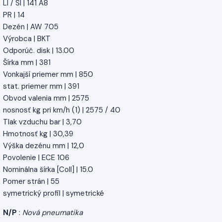
LI / SI | 141 A8
PR | 14
Dezén | AW 705
Výrobca | BKT
Odporúč. disk | 13.00
Šírka mm | 381
Vonkajší priemer mm | 850
stat. priemer mm | 391
Obvod valenia mm | 2575
nosnosť kg pri km/h (1) | 2575 / 40
Tlak vzduchu bar | 3,70
Hmotnosť kg | 30,39
Výška dezénu mm | 12,0
Povolenie | ECE 106
Nominálna šírka [Coll] | 15.0
Pomer strán | 55
symetrický profil | symetrické
N/P
:
Nová pneumatika