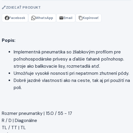
ZDIEĽAŤ PRODUKT
Facebook
WhatsApp
Email
Kopírovať
Popis:
Implementná pneumatika so žliabkovým profilom pre
poľnohospodárske prívesy a ďalšie ťahané poľnohosp.
stroje ako balíkovacie lisy, rozmetadlá atď.
Umožňuje vysoké nosnosti pri nepatrnom zhutnení pôdy.
Dobré jazdné vlastnosti ako na ceste, tak aj pri použití na
poli.
Rozmer pneumatiky | 15.0 / 55 - 17
R / D | Diagonálne
TL / TT | TL