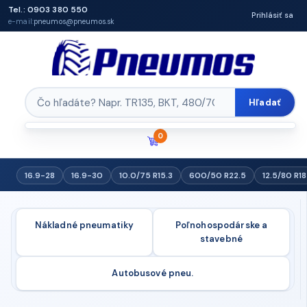
Tel.: 0903 380 550
Prihlásiť sa
e-mail:
pneumos@pneumos.sk
Hľadať
0
16.9-28
16.9-30
10.0/75 R15.3
600/50 R22.5
12.5/80 R18
Nákladné pneumatiky
Poľnohospodárske a
stavebné
Autobusové pneu.