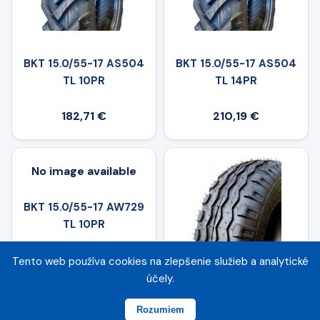
BKT 15.0/55-17 AS504
BKT 15.0/55-17 AS504
TL 10PR
TL 14PR
182,71 €
210,19 €
No image available
BKT 15.0/55-17 AW729
TL 10PR
Tento web používa cookies na zlepšenie služieb a analytické
účely.
BKT 15.0/55-17 AW909
V-Line TL 10PR
Rozumiem