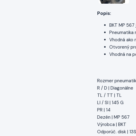
Popis:
BKT MP 567 j
Pneumatika m
Vhodná ako na
Otvorený pro
Vhodná na po
Rozmer pneumatiky
R / D | Diagonálne
TL / TT | TL
LI / SI | 145 G
PR | 14
Dezén | MP 567
Výrobca | BKT
Odporúč. disk | 1