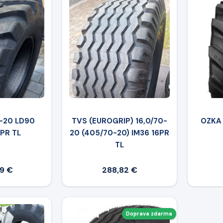
0-20 LD90
TVS (EUROGRIP) 16,0/70-
OZKA 
6PR TL
20 (405/70-20) IM36 16PR
TL
9 €
288,82 €
Doprava zdarma