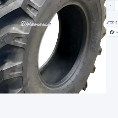
-
ZDI
Fa