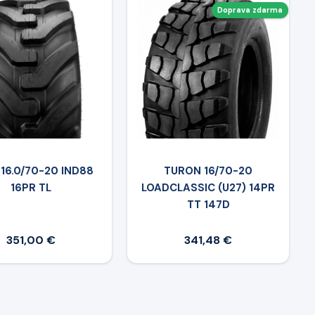
Doprava zdarma
16.0/70-20 IND88
TURON 16/70-20
16PR TL
LOADCLASSIC (U27) 14PR
TT 147D
351,00 €
341,48 €