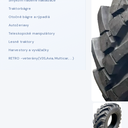
Šmykom riadené nakladače
Traktorbágre
Otočné bágre a rýpadlá
Autožeriavy
Teleskopické manipulátory
Lesné traktory
Harvestory a vyvážačky
RETRO -veterány(V3S,Avia, Multicar, ...)