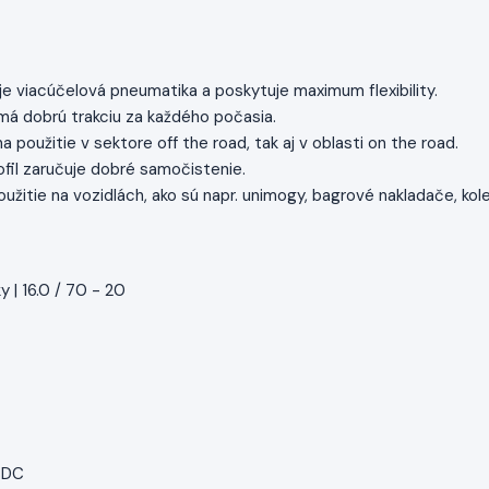
e viacúčelová pneumatika a poskytuje maximum flexibility.
á dobrú trakciu za každého počasia.
 použitie v sektore off the road, tak aj v oblasti on the road.
fil zaručuje dobré samočistenie.
užitie na vozidlách, ako sú napr. unimogy, bagrové nakladače, ko
 | 16.0 / 70 - 20
3SDC