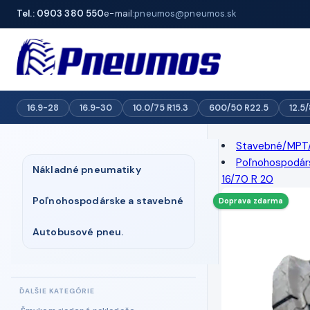
Tel.: 0903 380 550
e-mail:
pneumos@pneumos.sk
16.9-28
16.9-30
10.0/75 R15.3
600/50 R22.5
12.5
Stavebné/MPT
Poľnohospodár
Nákladné pneumatiky
16/70 R 20
Poľnohospodárske a stavebné
Doprava zdarma
Autobusové pneu.