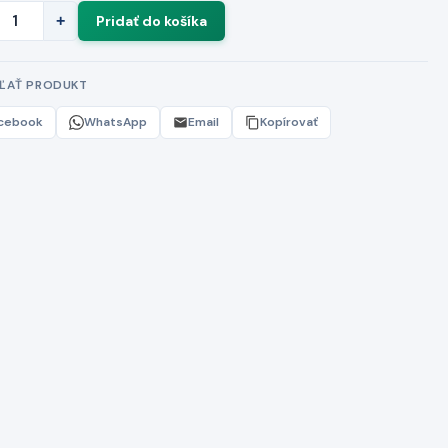
+
EĽAŤ PRODUKT
cebook
WhatsApp
Email
Kopírovať