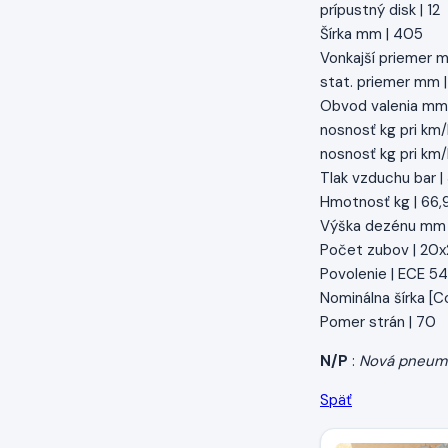
prípustný disk | 12
Šírka mm | 405
Vonkajší priemer m
stat. priemer mm 
Obvod valenia mm
nosnosť kg pri km/
nosnosť kg pri km/
Tlak vzduchu bar |
Hmotnosť kg | 66,
Výška dezénu mm 
Počet zubov | 20x
Povolenie | ECE 54
Nominálna šírka [Col
Pomer strán | 70
N/P
:
Nová pneum
Späť