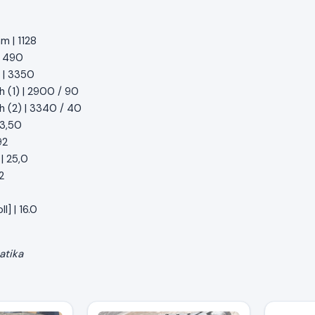
m | 1128
| 490
 | 3350
h (1) | 2900 / 90
h (2) | 3340 / 40
 3,50
92
| 25,0
2
l] | 16.0
atika