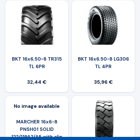
BKT 16x6.50-8 TR315
BKT 16x6.50-8 LG306
TL 6PR
TL 4PR
32,44 €
35,96 €
No image available
MARCHER 16x6-8
PNSH01 SOLID
122/119A2/A5 with clip