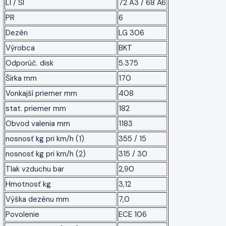
LI / SI
72 A3 / 68 A6
PR
6
Dezén
LG 306
Výrobca
BKT
Odporúč. disk
5.375
Šírka mm
170
Vonkajší priemer mm
408
stat. priemer mm
182
Obvod valenia mm
1183
nosnosť kg pri km/h (1)
355 / 15
nosnosť kg pri km/h (2)
315 / 30
Tlak vzduchu bar
2,90
Hmotnosť kg
3,12
Výška dezénu mm
7,0
Povolenie
ECE 106