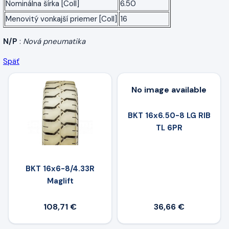
Nominálna šírka [Coll]
6.50
Menovitý vonkajší priemer [Coll]
16
N/P
:
Nová pneumatika
Späť
No image available
BKT 16x6.50-8 LG RIB
TL 6PR
BKT 16x6-8/4.33R
Maglift
108,71 €
36,66 €