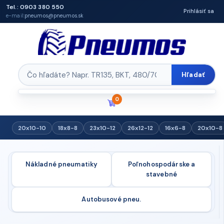
Tel.: 0903 380 550
Prihlásiť sa
e-mail:
pneumos@pneumos.sk
Hľadať
0
20x10-10
18x8-8
23x10-12
26x12-12
16x6-8
20x10-8
Nákladné pneumatiky
Poľnohospodárske a
stavebné
Autobusové pneu.