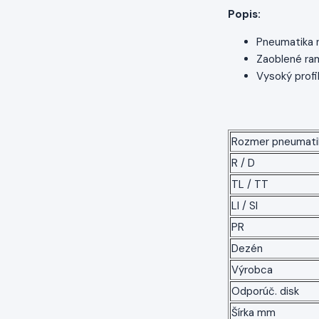
Popis:
Pneumatika n
Zaoblené ram
Vysoký profi
Rozmer pneumati
R / D
TL / TT
LI / SI
PR
Dezén
Výrobca
Odporúč. disk
Šírka mm