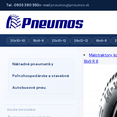
Tel.: 0903 380 550
e-mail:
pneumos@pneumos.sk
20x10-10
18x8-8
23x10-12
26x12-12
16x6-8
2
Malotraktory, k
18x9 R 8
Nákladné pneumatiky
Poľnohospodárske a stavebné
Autobusové pneu.