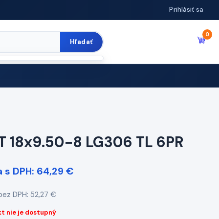
Prihlásiť sa
0
Hľadať
T 18x9.50-8 LG306 TL 6PR
 s DPH: 64,29 €
bez DPH: 52,27 €
t nie je dostupný