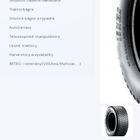
Šmykom riadené nakladače
Traktorbágre
Otočné bágre a rýpadlá
Autožeriavy
Teleskopické manipulátory
Lesné traktory
Harvestory a vyvážačky
RETRO -veterány(V3S,Avia, Multicar, ...)