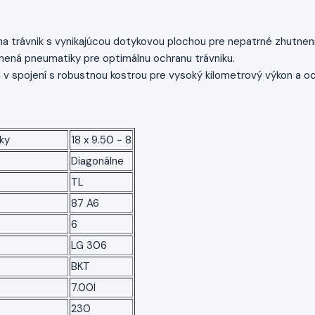
a trávnik s vynikajúcou dotykovou plochou pre nepatrné zhutnen
ená pneumatiky pre optimálnu ochranu trávniku.
l v spojení s robustnou kostrou pre vysoký kilometrový výkon a o
ky
18 x 9.50 - 8
Diagonálne
TL
87 A6
6
LG 306
BKT
7.00I
230