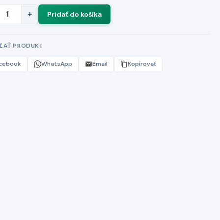
+
EĽAŤ PRODUKT
cebook
WhatsApp
Email
Kopírovať