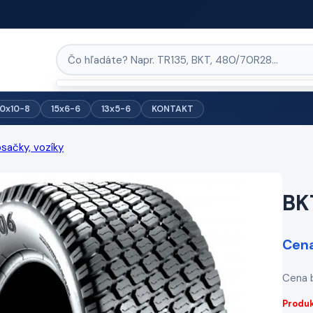
0x10-8
15x6-6
13x5-6
KONTAKT
osačky, vozíky
BK
Cena
Cena 
Produk