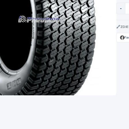
-
ZDI
Fa