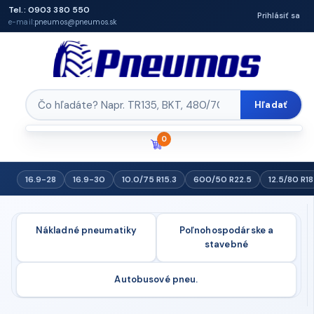
Tel.: 0903 380 550
Prihlásiť sa
e-mail:
pneumos@pneumos.sk
Hľadať
0
16.9-28
16.9-30
10.0/75 R15.3
600/50 R22.5
12.5/80 R18
Nákladné pneumatiky
Poľnohospodárske a
stavebné
Autobusové pneu.