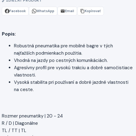
ZDIEĽAŤ PRODUKT
Facebook
WhatsApp
Email
Kopírovať
Popis:
Robustná pneumatika pre mobilné bagre v tých
najťažších podmienkach použitia.
Vhodná na jazdy po cestných komunikáciách.
Agresívny profil pre vysokú trakciu a dobré samočistiace
vlastnosti.
Vysoká stabilita pri používaní a dobré jazdné vlastnosti
na ceste.
Rozmer pneumatiky | 20 - 24
R / D | Diagonálne
TL / TT | TL