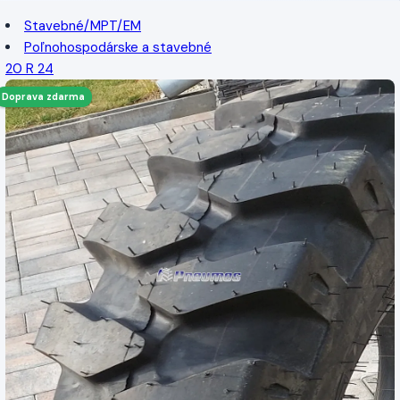
Stavebné/MPT/EM
Poľnohospodárske a stavebné
20 R 24
Doprava zdarma