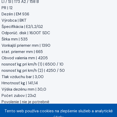
LI / SI | 173 A2 / 158 B
PR | 12
Dezén | EM 936
Výrobca | BKT
Špecifikácia | E2/L2/G2
Odporúč. disk | 16.00T SDC
Šírka mm | 535
Vonkajší priemer mm | 1390
stat. priemer mm | 665
Obvod valenia mm | 4205
nosnosť kg pri km/h (1) | 6500 / 10
nosnosť kg pri km/h (2) | 4250 / 50
Tlak vzduchu bar | 3,00
Hmotnosť kg | 141,14
Výška dezénu mm | 30,0
Počet zubov | 23x2
Povolenie | nie je potrebné
Nominálna šírka [Coll] | 20
Tento web používa cookies na zlepšenie služieb a analytické
Viazané na smer pohybu | Áno