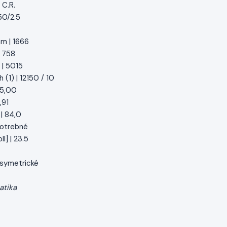
 C.R.
50/2.5
mm | 1666
| 758
| 5015
 (1) | 12150 / 10
 5,00
,91
| 84,0
 potrebné
l] | 23.5
| symetrické
atika