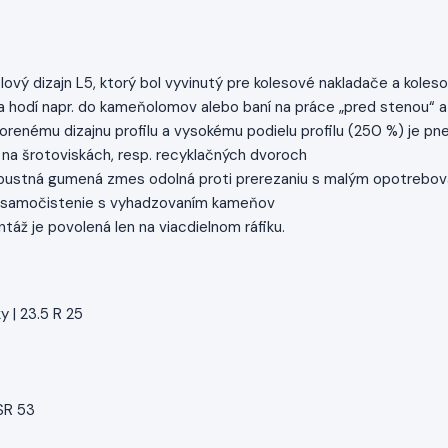
lový dizajn L5, ktorý bol vyvinutý pre kolesové nakladače a koles
a hodí napr. do kameňolomov alebo baní na práce „pred stenou“
renému dizajnu profilu a vysokému podielu profilu (250 %) je pn
r. na šrotoviskách, resp. recyklačných dvoroch
bustná gumená zmes odolná proti prerezaniu s malým opotrebova
 samočistenie s vyhadzovaním kameňov
ntáž je povolená len na viacdielnom ráfiku.
 | 23.5 R 25
SR 53