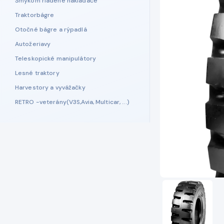
Šmykom riadené nakladače
Traktorbágre
Otočné bágre a rýpadlá
Autožeriavy
Teleskopické manipulátory
Lesné traktory
Harvestory a vyvážačky
RETRO -veterány(V3S,Avia, Multicar, ...)