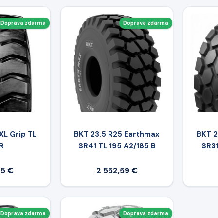
Doprava zdarma
Doprava zdarma
XL Grip TL
BKT 23.5 R25 Earthmax
BKT 2
R
SR41 TL 195 A2/185 B
SR31
55 €
2 552,59 €
Doprava zdarma
Doprava zdarma