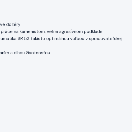
ové dozéry
 a práce na kamenistom, veľmi agresívnom podklade
eumatika SR 53 takisto optimálnou voľbou v spracovateľskej
ním a dlhou životnosťou