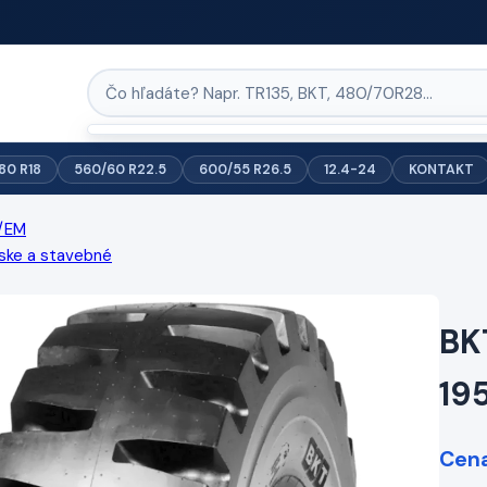
/80 R18
560/60 R22.5
600/55 R26.5
12.4-24
KONTAKT
/EM
ske a stavebné
BK
19
Cena