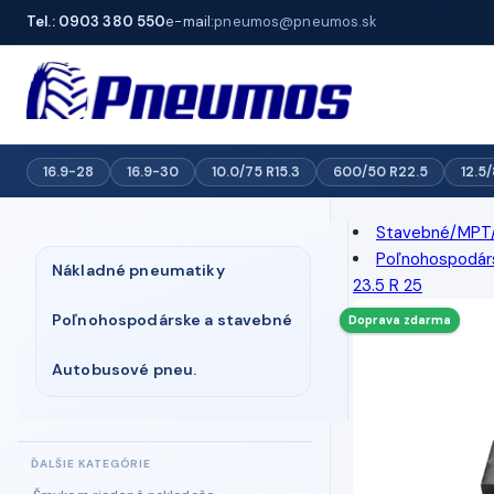
Tel.: 0903 380 550
e-mail:
pneumos@pneumos.sk
16.9-28
16.9-30
10.0/75 R15.3
600/50 R22.5
12.5
Stavebné/MPT
Poľnohospodár
Nákladné pneumatiky
23.5 R 25
Poľnohospodárske a stavebné
Doprava zdarma
Autobusové pneu.