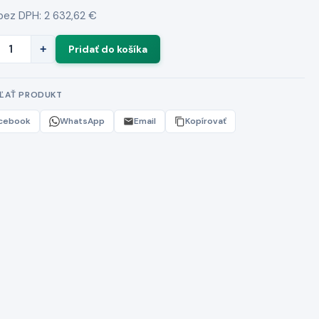
bez DPH: 2 632,62 €
+
EĽAŤ PRODUKT
cebook
WhatsApp
Email
Kopírovať