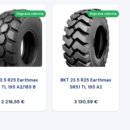
Doprava zdarma
Doprava zdarma
3.5 R25 Earthmax
BKT 23.5 R25 Earthmax
 TL 195 A2/185 B
SR51 TL 195 A2
2 216,55 €
3 130,59 €