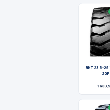
BKT 23.5-25 
20P
1 638,