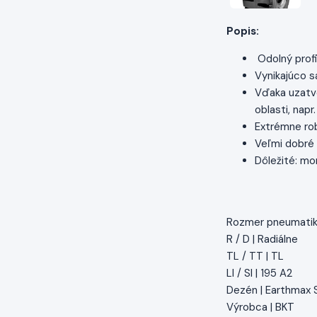
Popis:
Odolný profi
Vynikajúco s
Vďaka uzatvo
oblasti, nap
Extrémne ro
Veľmi dobré
Dôležité: mo
Rozmer pneumatiky
R / D | Radiálne
TL / TT | TL
LI / SI | 195 A2
Dezén | Earthmax 
Výrobca | BKT