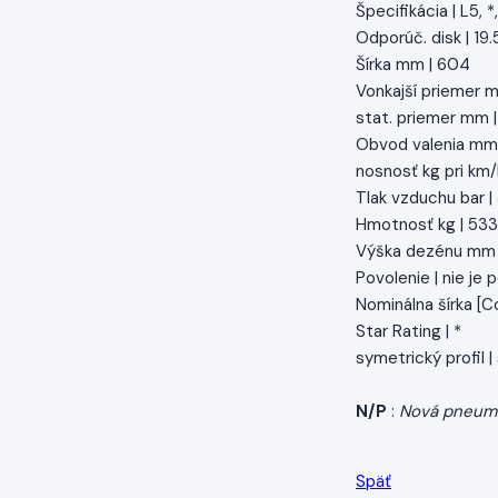
Špecifikácia | L5, *,
Odporúč. disk | 19.
Šírka mm | 604
Vonkajší priemer 
stat. priemer mm 
Obvod valenia mm 
nosnosť kg pri km/h
Tlak vzduchu bar |
Hmotnosť kg | 533
Výška dezénu mm 
Povolenie | nie je
Nominálna šírka [Col
Star Rating | *
symetrický profil 
N/P
:
Nová pneum
Späť