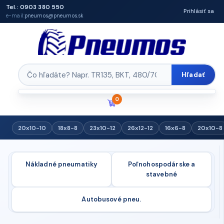
Tel.: 0903 380 550
Prihlásiť sa
e-mail:
pneumos@pneumos.sk
Hľadať
0
20x10-10
18x8-8
23x10-12
26x12-12
16x6-8
20x10-8
Nákladné pneumatiky
Poľnohospodárske a
stavebné
Autobusové pneu.