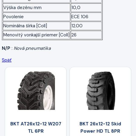
Výška dezénu mm
10,0
Povolenie
ECE 106
Nominálna šírka [Coll]
12.00
Menovitý vonkajší priemer [Coll]
26
N/P
:
Nová pneumatika
Späť
BKT AT26x12-12 W207
BKT 26x12-12 Skid
TL 6PR
Power HD TL 8PR