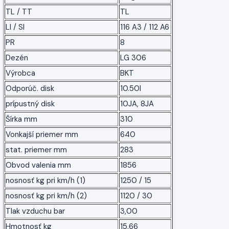
TL / TT
TL
LI / SI
116 A3 / 112 A6
PR
8
Dezén
LG 306
Výrobca
BKT
Odporúč. disk
10.50I
prípustný disk
10JA, 8JA
Šírka mm
310
Vonkajší priemer mm
640
stat. priemer mm
283
Obvod valenia mm
1856
nosnosť kg pri km/h (1)
1250 / 15
nosnosť kg pri km/h (2)
1120 / 30
Tlak vzduchu bar
3,00
Hmotnosť kg
15,66