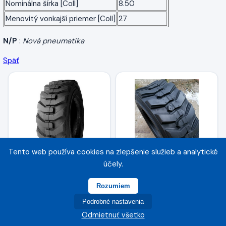
Nominálna šírka [Coll]
8.50
Menovitý vonkajší priemer [Coll]
27
N/P
:
Nová pneumatika
Späť
Tento web používa cookies na zlepšenie služieb a analytické
účely.
BKT 27x8.50-15 Skid
MARCHER 27x8,50-15
Power HD TL 8PR
SKS 118A2 8PR TL
Rozumiem
Podrobné nastavenia
98,60 €
87,55 €
Odmietnuť všetko