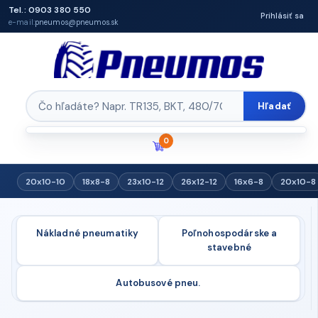
Tel.: 0903 380 550
Prihlásiť sa
e-mail:
pneumos@pneumos.sk
Hľadať
0
20x10-10
18x8-8
23x10-12
26x12-12
16x6-8
20x10-8
Nákladné pneumatiky
Poľnohospodárske a
stavebné
Autobusové pneu.