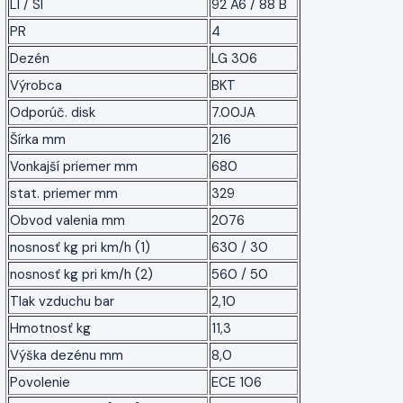
LI / SI
92 A6 / 88 B
PR
4
Dezén
LG 306
Výrobca
BKT
Odporúč. disk
7.00JA
Šírka mm
216
Vonkajší priemer mm
680
stat. priemer mm
329
Obvod valenia mm
2076
nosnosť kg pri km/h (1)
630 / 30
nosnosť kg pri km/h (2)
560 / 50
Tlak vzduchu bar
2,10
Hmotnosť kg
11,3
Výška dezénu mm
8,0
Povolenie
ECE 106