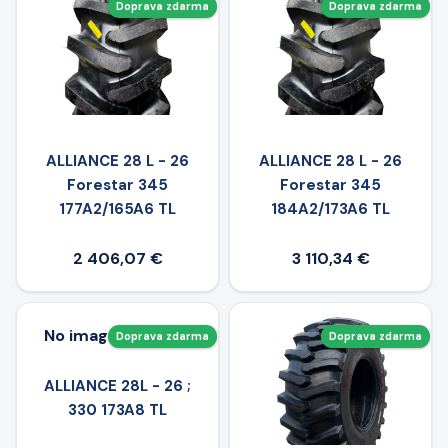
Doprava zdarma
Doprava zdarma
ALLIANCE 28 L - 26
ALLIANCE 28 L - 26
Forestar 345
Forestar 345
177A2/165A6 TL
184A2/173A6 TL
2 406,07 €
3 110,34 €
No image available
Doprava zdarma
Doprava zdarma
ALLIANCE 28L - 26 ;
330 173A8 TL