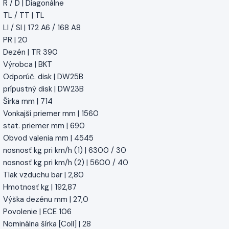
R / D | Diagonálne
TL / TT | TL
LI / SI | 172 A6 / 168 A8
PR | 20
Dezén | TR 390
Výrobca | BKT
Odporúč. disk | DW25B
prípustný disk | DW23B
Šírka mm | 714
Vonkajší priemer mm | 1560
stat. priemer mm | 690
Obvod valenia mm | 4545
nosnosť kg pri km/h (1) | 6300 / 30
nosnosť kg pri km/h (2) | 5600 / 40
Tlak vzduchu bar | 2,80
Hmotnosť kg | 192,87
Výška dezénu mm | 27,0
Povolenie | ECE 106
Nominálna šírka [Coll] | 28