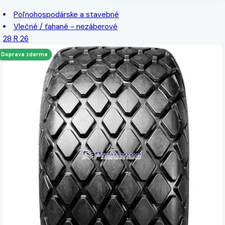
Poľnohospodárske a stavebné
Vlečné / ťahané - nezáberové
28 R 26
Doprava zdarma