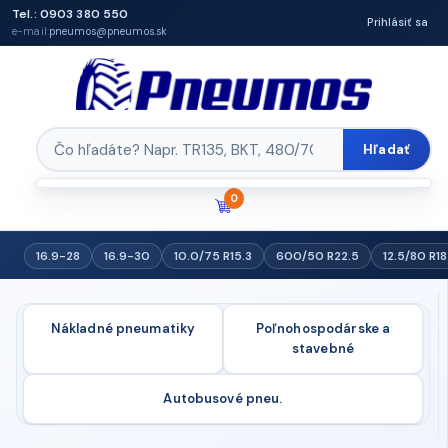
Tel.: 0903 380 550
Prihlásiť sa
e-mail:
pneumos@pneumos.sk
Hľadať
0
16.9-28
16.9-30
10.0/75 R15.3
600/50 R22.5
12.5/80 R18
Nákladné pneumatiky
Poľnohospodárske a
stavebné
Autobusové pneu.