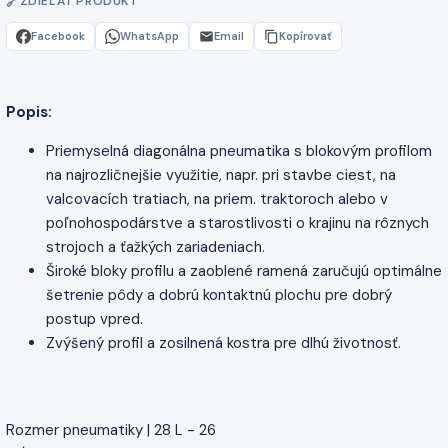
ZDIEĽAŤ PRODUKT
Facebook
WhatsApp
Email
Kopírovať
Popis:
Priemyselná diagonálna pneumatika s blokovým profilom
na najrozličnejšie využitie, napr. pri stavbe ciest, na
valcovacích tratiach, na priem. traktoroch alebo v
poľnohospodárstve a starostlivosti o krajinu na rôznych
strojoch a ťažkých zariadeniach.
Široké bloky profilu a zaoblené ramená zaručujú optimálne
šetrenie pôdy a dobrú kontaktnú plochu pre dobrý
postup vpred.
Zvýšený profil a zosilnená kostra pre dlhú životnosť.
Rozmer pneumatiky | 28 L - 26