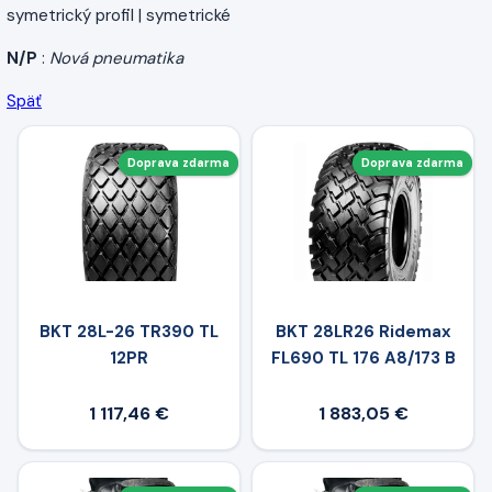
symetrický profil | symetrické
N/P
:
Nová pneumatika
Späť
Doprava zdarma
Doprava zdarma
BKT 28L-26 TR390 TL
BKT 28LR26 Ridemax
12PR
FL690 TL 176 A8/173 B
1 117,46 €
1 883,05 €