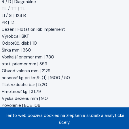
R / D | Diagonálne
TL / TT | TL
LI / SI | 124 B
PR | 12
Dezén | Flotation Rib Implement
Výrobca | BKT
Odporúč. disk | 10
Šírka mm | 360
Vonkajší priemer mm | 780
stat. priemer mm | 359
Obvod valenia mm | 2129
nosnosť kg pri km/h (1) | 1600 / 50
Tlak vzduchu bar | 5,20
Hmotnosť kg | 31,79
Výška dezénu mm | 9,0
Povolenie | ECE 106
Nominálna šírka [Coll] | 13.50
Tento web používa cookies na zlepšenie služieb a analytické
Menovitý vonkajší priemer [Coll] | 31
účely.
symetrický profil | symetrické