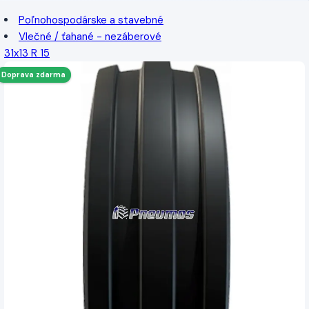
Poľnohospodárske a stavebné
Vlečné / ťahané - nezáberové
31x13 R 15
Doprava zdarma