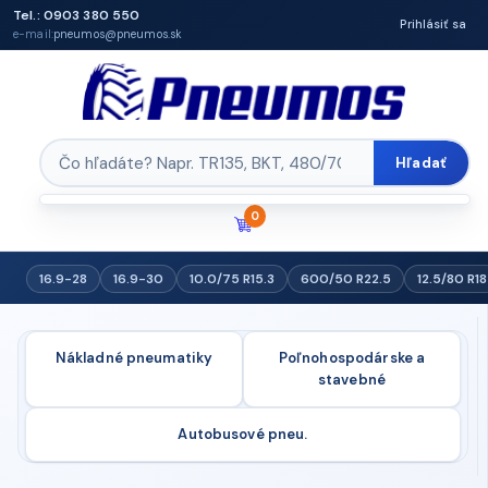
Tel.: 0903 380 550
Prihlásiť sa
e-mail:
pneumos@pneumos.sk
Hľadať
0
16.9-28
16.9-30
10.0/75 R15.3
600/50 R22.5
12.5/80 R18
Nákladné pneumatiky
Poľnohospodárske a
stavebné
Autobusové pneu.