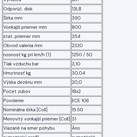
Odporúč. disk
13LB
Šírka mm
390
Vonkajší priemer mm
800
stat. priemer mm
354
Obvod valenia mm
2320
nosnosť kg pri km/h (1)
1250 / 50
Tlak vzduchu bar
3,10
Hmotnosť kg
30,04
Výška dezénu mm
20,0
Počet zubov
18x2
Povolenie
ECE 106
Nominálna šírka [Coll]
15.50
Menovitý vonkajší priemer [Coll]
31
Viazané na smer pohybu
Áno