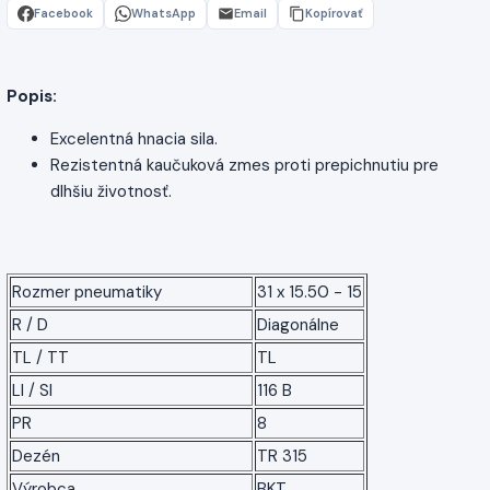
Facebook
WhatsApp
Email
Kopírovať
Popis:
Excelentná hnacia sila.
Rezistentná kaučuková zmes proti prepichnutiu pre
dlhšiu životnosť.
Rozmer pneumatiky
31 x 15.50 - 15
R / D
Diagonálne
TL / TT
TL
LI / SI
116 B
PR
8
Dezén
TR 315
Výrobca
BKT