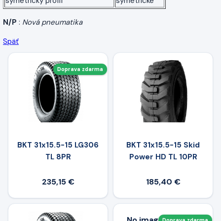
symetrický profil
symetrické
N/P
:
Nová pneumatika
Späť
Doprava zdarma
BKT 31x15.5-15 LG306
BKT 31x15.5-15 Skid
TL 8PR
Power HD TL 10PR
235,15 €
185,40 €
No image available
Doprava zdarma