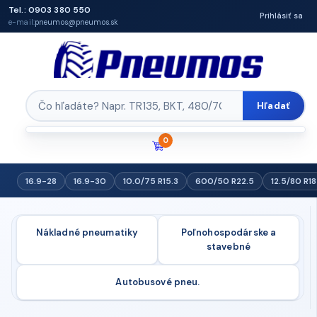
Tel.: 0903 380 550
Prihlásiť sa
e-mail:
pneumos@pneumos.sk
Hľadať
0
16.9-28
16.9-30
10.0/75 R15.3
600/50 R22.5
12.5/80 R18
Nákladné pneumatiky
Poľnohospodárske a
stavebné
Autobusové pneu.