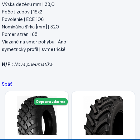
Výška dezénu mm | 33,0
Počet zubov | 18x2
Povolenie | ECE 106
Nominálna šírka [mm] | 320
Pomer strán | 65
Viazané na smer pohybu | Áno
symetrický profil | symetrické
N/P
:
Nová pneumatika
Späť
Doprava zdarma