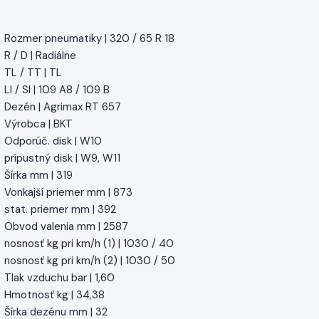
Rozmer pneumatiky | 320 / 65 R 18
R / D | Radiálne
TL / TT | TL
LI / SI | 109 A8 / 109 B
Dezén | Agrimax RT 657
Výrobca | BKT
Odporúč. disk | W10
prípustný disk | W9, W11
Šírka mm | 319
Vonkajší priemer mm | 873
stat. priemer mm | 392
Obvod valenia mm | 2587
nosnosť kg pri km/h (1) | 1030 / 40
nosnosť kg pri km/h (2) | 1030 / 50
Tlak vzduchu bar | 1,60
Hmotnosť kg | 34,38
Šírka dezénu mm | 32