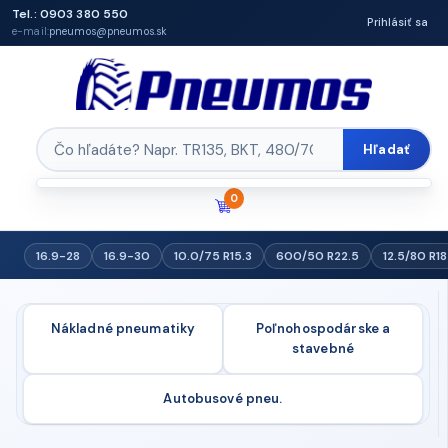
Tel.: 0903 380 550
Prihlásiť sa
e-mail:
pneumos@pneumos.sk
Hľadať
0
16.9-28
16.9-30
10.0/75 R15.3
600/50 R22.5
12.5/80 R18
Nákladné pneumatiky
Poľnohospodárske a
stavebné
Autobusové pneu.