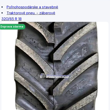
Poľnohospodárske a stavebné
Traktorové pneu. - záberové
320/65 R 18
Doprava zdarma