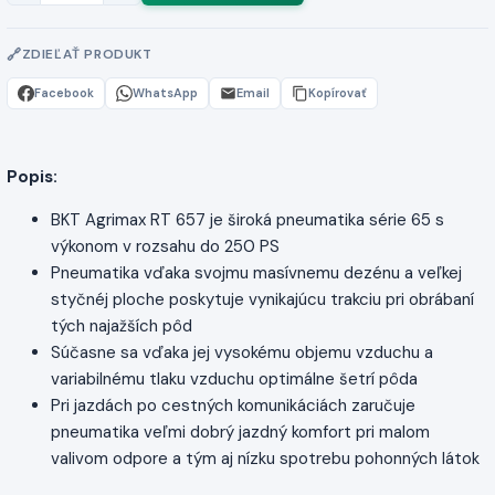
ZDIEĽAŤ PRODUKT
Facebook
WhatsApp
Email
Kopírovať
Popis:
BKT Agrimax RT 657 je široká pneumatika série 65 s
výkonom v rozsahu do 250 PS
Pneumatika vďaka svojmu masívnemu dezénu a veľkej
styčnéj ploche poskytuje vynikajúcu trakciu pri obrábaní
tých najažších pôd
Súčasne sa vďaka jej vysokému objemu vzduchu a
variabilnému tlaku vzduchu optimálne šetrí pôda
Pri jazdách po cestných komunikáciách zaručuje
pneumatika veľmi dobrý jazdný komfort pri malom
valivom odpore a tým aj nízku spotrebu pohonných látok