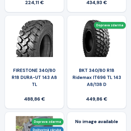
224,11 €
434,93 €
Doprava zdarma
FIRESTONE 340/80
BKT 340/80 R18
R18 DURA-UT 143 A8
Ridemax IT696 TL 143
TL
A8/138 D
488,86 €
449,86 €
No image available
Doprava zdarma
Doživotná záruka