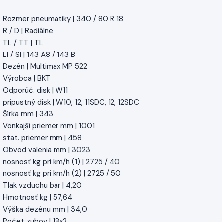
Rozmer pneumatiky | 340 / 80 R 18
R / D | Radiálne
TL / TT | TL
LI / SI | 143 A8 / 143 B
Dezén | Multimax MP 522
Výrobca | BKT
Odporúč. disk | W11
prípustný disk | W10, 12, 11SDC, 12, 12SDC
Šírka mm | 343
Vonkajší priemer mm | 1001
stat. priemer mm | 458
Obvod valenia mm | 3023
nosnosť kg pri km/h (1) | 2725 / 40
nosnosť kg pri km/h (2) | 2725 / 50
Tlak vzduchu bar | 4,20
Hmotnosť kg | 57,64
Výška dezénu mm | 34,0
Počet zubov | 18x2