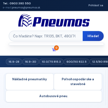
Tel.: 0903 380 550
Prihlásiť sa
e-mail:
pneumos@pneumos.sk
Hľadať
0
16.9-28
16.9-30
10.0/75 R15.3
600/50 R22.5
12.5/80 R18
Nákladné pneumatiky
Poľnohospodárske a
stavebné
Autobusové pneu.