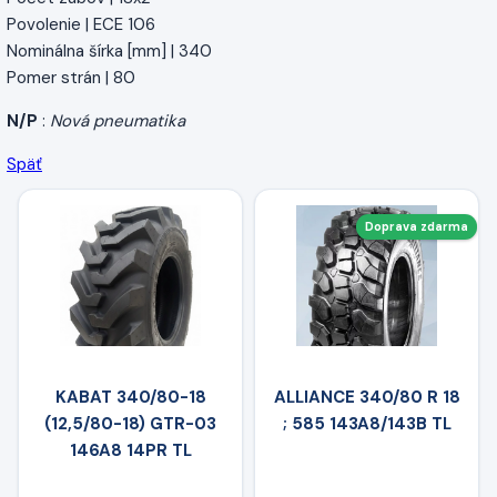
Povolenie | ECE 106
Nominálna šírka [mm] | 340
Pomer strán | 80
N/P
:
Nová pneumatika
Späť
Doprava zdarma
KABAT 340/80-18
ALLIANCE 340/80 R 18
(12,5/80-18) GTR-03
; 585 143A8/143B TL
146A8 14PR TL