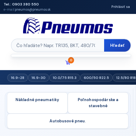
Tel.: 0903 380 550
Prihlásiť sa
e-mail:
pneumos@pneumos.sk
Hľadať
0
16.9-28
16.9-30
10.0/75 R15.3
600/50 R22.5
12.5/80 R18
Nákladné pneumatiky
Poľnohospodárske a
stavebné
Autobusové pneu.