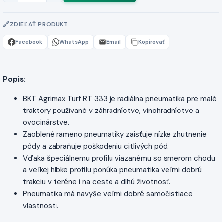
ZDIEĽAŤ PRODUKT
Facebook
WhatsApp
Email
Kopírovať
Popis:
BKT Agrimax Turf RT 333 je radiálna pneumatika pre malé
traktory používané v záhradníctve, vinohradníctve a
ovocinárstve.
Zaoblené rameno pneumatiky zaisťuje nízke zhutnenie
pôdy a zabraňuje poškodeniu citlivých pôd.
Vďaka špeciálnemu profilu viazanému so smerom chodu
a veľkej hĺbke profilu ponúka pneumatika veľmi dobrú
trakciu v teréne i na ceste a dlhú životnosť.
Pneumatika má navyše veľmi dobré samočistiace
vlastnosti.