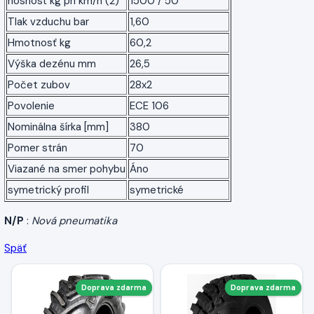
nosnosť kg pri km/h (2)
1500 / 50
Tlak vzduchu bar
1,60
Hmotnosť kg
60,2
Výška dezénu mm
26,5
Počet zubov
28x2
Povolenie
ECE 106
Nominálna šírka [mm]
380
Pomer strán
70
Viazané na smer pohybu
Áno
symetrický profil
symetrické
N/P
:
Nová pneumatika
Späť
Doprava zdarma
Doprava zdarma