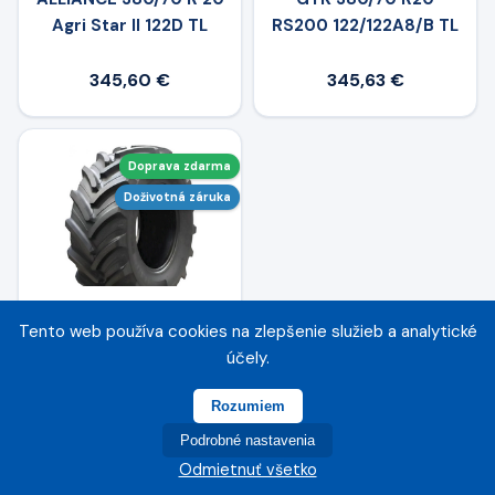
Agri Star II 122D TL
RS200 122/122A8/B TL
345,60 €
345,63 €
Doprava zdarma
Doživotná záruka
Tento web používa cookies na zlepšenie služieb a analytické
TIANLI 380/70R20
účely.
GENESIS 132/132A8/B
TL
Rozumiem
Podrobné nastavenia
339,22 €
Odmietnuť všetko