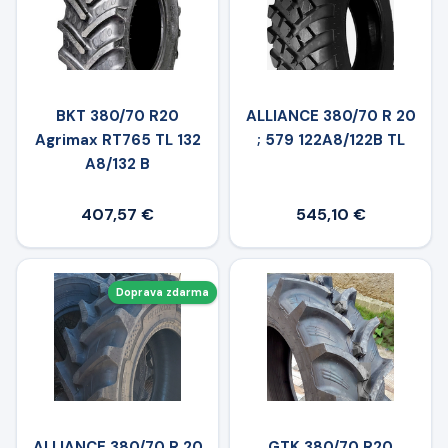
BKT 380/70 R20
ALLIANCE 380/70 R 20
Agrimax RT765 TL 132
; 579 122A8/122B TL
A8/132 B
407,57 €
545,10 €
Doprava zdarma
ALLIANCE 380/70 R 20
GTK 380/70 R20