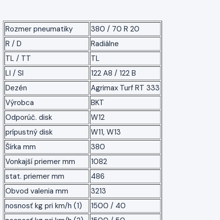
Rozmer pneumatiky
380 / 70 R 20
R / D
Radiálne
TL / TT
TL
LI / SI
122 A8 / 122 B
Dezén
Agrimax Turf RT 333
Výrobca
BKT
Odporúč. disk
W12
prípustný disk
W11, W13
Šírka mm
380
Vonkajší priemer mm
1082
stat. priemer mm
486
Obvod valenia mm
3213
nosnosť kg pri km/h (1)
1500 / 40