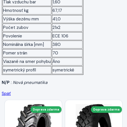
Tlak vzduchu bar
1,60
Hmotnosť kg
67,17
Výška dezénu mm
41,0
Počet zubov
21x2
Povolenie
ECE 106
Nominálna šírka [mm]
380
Pomer strán
70
Viazané na smer pohybu
Áno
symetrický profil
symetrické
N/P
:
Nová pneumatika
Späť
Doprava zdarma
Doprava zdarma