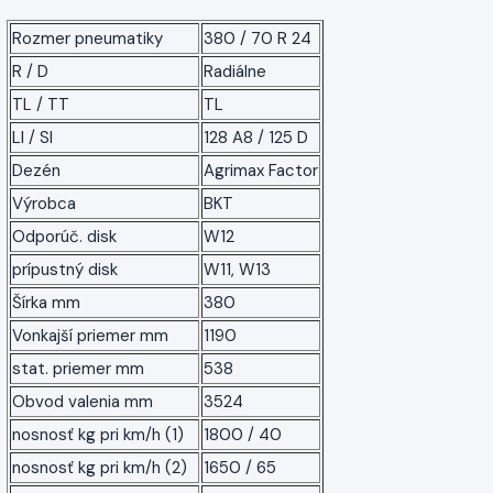
Rozmer pneumatiky
380 / 70 R 24
R / D
Radiálne
TL / TT
TL
LI / SI
128 A8 / 125 D
Dezén
Agrimax Factor
Výrobca
BKT
Odporúč. disk
W12
prípustný disk
W11, W13
Šírka mm
380
Vonkajší priemer mm
1190
stat. priemer mm
538
Obvod valenia mm
3524
nosnosť kg pri km/h (1)
1800 / 40
nosnosť kg pri km/h (2)
1650 / 65