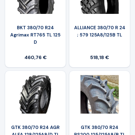
BKT 380/70 R24
ALLIANCE 380/70 R 24
Agrimax RT765 TL 125
; 579 125A8/125B TL
D
460,76 €
518,18 €
GTK 380/70 R24 AGR
GTK 380/70 R24
ALFA 128/125A8/D TL
RS200 125/125A8/B TL