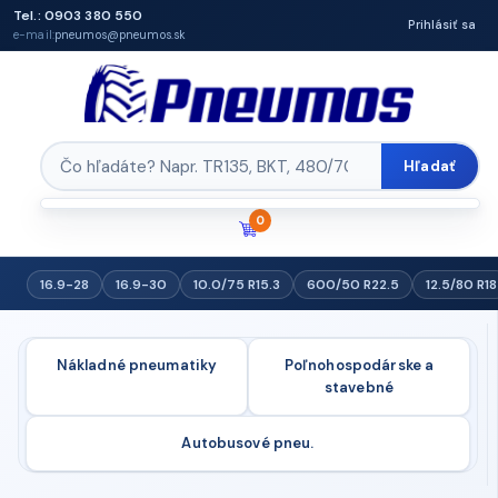
Tel.: 0903 380 550
Prihlásiť sa
e-mail:
pneumos@pneumos.sk
Hľadať
0
16.9-28
16.9-30
10.0/75 R15.3
600/50 R22.5
12.5/80 R18
Nákladné pneumatiky
Poľnohospodárske a
stavebné
Autobusové pneu.