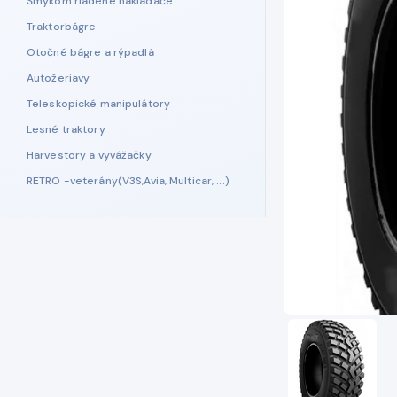
Šmykom riadené nakladače
Traktorbágre
Otočné bágre a rýpadlá
Autožeriavy
Teleskopické manipulátory
Lesné traktory
Harvestory a vyvážačky
RETRO -veterány(V3S,Avia, Multicar, ...)