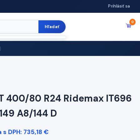
Prihlásiť sa
0
Hľadať
T 400/80 R24 Ridemax IT696
 149 A8/144 D
 s DPH: 735,18 €