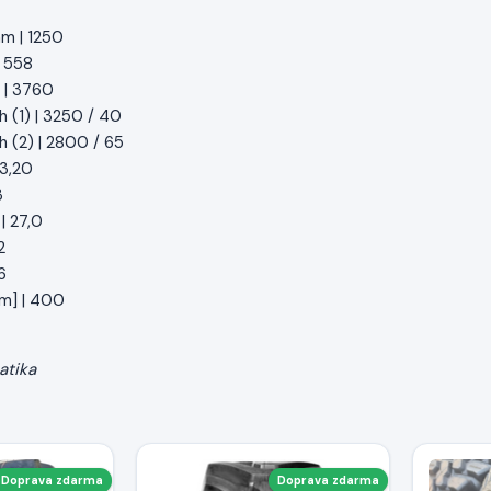
mm | 1250
| 558
 | 3760
h (1) | 3250 / 40
h (2) | 2800 / 65
 3,20
3
| 27,0
2
6
mm] | 400
atika
Doprava zdarma
Doprava zdarma