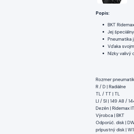
Popis:
BKT Ridemax 
Jej špeciáln
Pneumatika j
Vďaka svojmu
Nízky valivý 
Rozmer pneumatik
R / D | Radiálne
TL / TT | TL
LI / SI | 149 A8 / 1
Dezén | Ridemax I
Výrobca | BKT
Odporúč. disk | D
prípustný disk | W