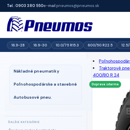
Tel.: 0903 380 550
e-mail:
pneumos@pneumos.sk
16.9-28
16.9-30
10.0/75 R15.3
600/50 R22.5
12.5
Poľnohospodár
Traktorové pne
Nákladné pneumatiky
400/80 R 24
Poľnohospodárske a stavebné
Doprava zdarma
Autobusové pneu.