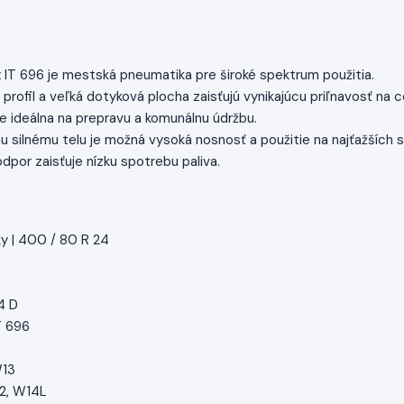
IT 696 je mestská pneumatika pre široké spektrum použitia.
y profil a veľká dotyková plocha zaisťujú vynikajúcu priľnavosť n
e ideálna na prepravu a komunálnu údržbu.
 silnému telu je možná vysoká nosnosť a použitie na najťažších s
odpor zaisťuje nízku spotrebu paliva.
y | 400 / 80 R 24
44 D
T 696
W13
12, W14L