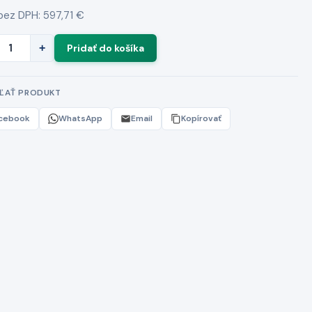
bez DPH: 597,71 €
+
EĽAŤ PRODUKT
cebook
WhatsApp
Email
Kopírovať