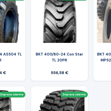
4 AS504 TL
BKT 400/80-24 Con Star
BKT 40
R
TL 20PR
MP527
4 €
556,58 €
Doprava zdarma
Doprava zdarma