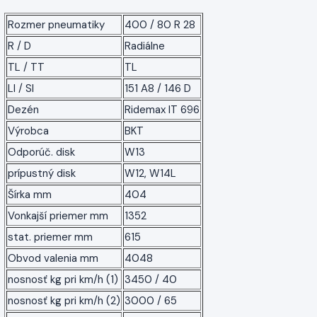
Rozmer pneumatiky
400 / 80 R 28
R / D
Radiálne
TL / TT
TL
LI / SI
151 A8 / 146 D
Dezén
Ridemax IT 696
Výrobca
BKT
Odporúč. disk
W13
prípustný disk
W12, W14L
Šírka mm
404
Vonkajší priemer mm
1352
stat. priemer mm
615
Obvod valenia mm
4048
nosnosť kg pri km/h (1)
3450 / 40
nosnosť kg pri km/h (2)
3000 / 65