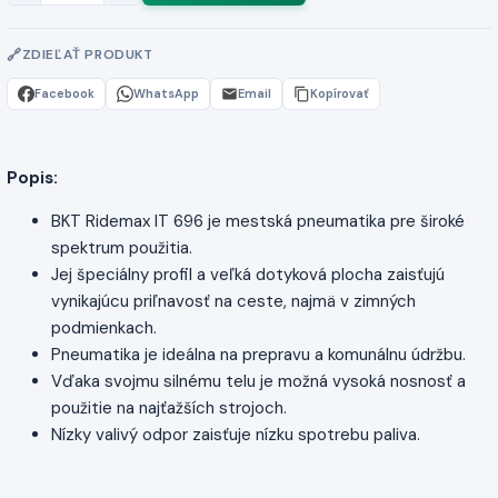
ZDIEĽAŤ PRODUKT
Facebook
WhatsApp
Email
Kopírovať
Popis:
BKT Ridemax IT 696 je mestská pneumatika pre široké
spektrum použitia.
Jej špeciálny profil a veľká dotyková plocha zaisťujú
vynikajúcu priľnavosť na ceste, najmä v zimných
podmienkach.
Pneumatika je ideálna na prepravu a komunálnu údržbu.
Vďaka svojmu silnému telu je možná vysoká nosnosť a
použitie na najťažších strojoch.
Nízky valivý odpor zaisťuje nízku spotrebu paliva.