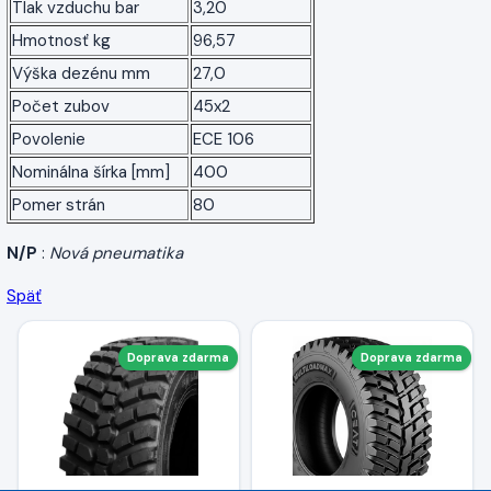
Tlak vzduchu bar
3,20
Hmotnosť kg
96,57
Výška dezénu mm
27,0
Počet zubov
45x2
Povolenie
ECE 106
Nominálna šírka [mm]
400
Pomer strán
80
N/P
:
Nová pneumatika
Späť
Doprava zdarma
Doprava zdarma