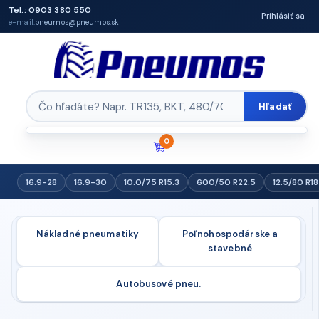
Tel.: 0903 380 550
Prihlásiť sa
e-mail:
pneumos@pneumos.sk
Hľadať
0
16.9-28
16.9-30
10.0/75 R15.3
600/50 R22.5
12.5/80 R18
Nákladné pneumatiky
Poľnohospodárske a
stavebné
Autobusové pneu.