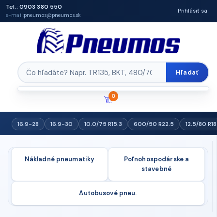
Tel.: 0903 380 550
Prihlásiť sa
e-mail:
pneumos@pneumos.sk
Hľadať
0
16.9-28
16.9-30
10.0/75 R15.3
600/50 R22.5
12.5/80 R18
Nákladné pneumatiky
Poľnohospodárske a
stavebné
Autobusové pneu.