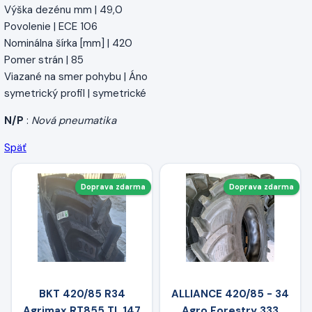
Výška dezénu mm | 49,0
Povolenie | ECE 106
Nominálna šírka [mm] | 420
Pomer strán | 85
Viazané na smer pohybu | Áno
symetrický profil | symetrické
N/P
:
Nová pneumatika
Späť
Doprava zdarma
Doprava zdarma
BKT 420/85 R34
ALLIANCE 420/85 - 34
Agrimax RT855 TL 147
Agro Forestry 333