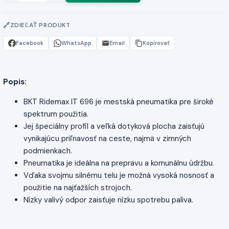
ZDIEĽAŤ PRODUKT
Facebook
WhatsApp
Email
Kopírovať
Popis:
BKT Ridemax IT 696 je mestská pneumatika pre široké
spektrum použitia.
Jej špeciálny profil a veľká dotyková plocha zaisťujú
vynikajúcu priľnavosť na ceste, najmä v zimných
podmienkach.
Pneumatika je ideálna na prepravu a komunálnu údržbu.
Vďaka svojmu silnému telu je možná vysoká nosnosť a
použitie na najťažších strojoch.
Nízky valivý odpor zaisťuje nízku spotrebu paliva.