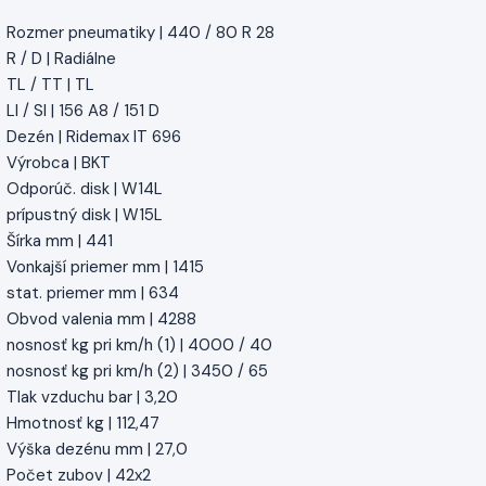
Rozmer pneumatiky | 440 / 80 R 28
R / D | Radiálne
TL / TT | TL
LI / SI | 156 A8 / 151 D
Dezén | Ridemax IT 696
Výrobca | BKT
Odporúč. disk | W14L
prípustný disk | W15L
Šírka mm | 441
Vonkajší priemer mm | 1415
stat. priemer mm | 634
Obvod valenia mm | 4288
nosnosť kg pri km/h (1) | 4000 / 40
nosnosť kg pri km/h (2) | 3450 / 65
Tlak vzduchu bar | 3,20
Hmotnosť kg | 112,47
Výška dezénu mm | 27,0
Počet zubov | 42x2