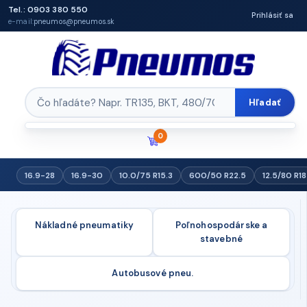
Tel.: 0903 380 550
Prihlásiť sa
e-mail:
pneumos@pneumos.sk
Hľadať
0
16.9-28
16.9-30
10.0/75 R15.3
600/50 R22.5
12.5/80 R18
Nákladné pneumatiky
Poľnohospodárske a
stavebné
Autobusové pneu.