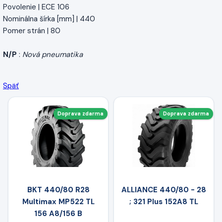
Povolenie | ECE 106
Nominálna šírka [mm] | 440
Pomer strán | 80
N/P
:
Nová pneumatika
Späť
Doprava zdarma
Doprava zdarma
BKT 440/80 R28
ALLIANCE 440/80 - 28
Multimax MP522 TL
; 321 Plus 152A8 TL
156 A8/156 B