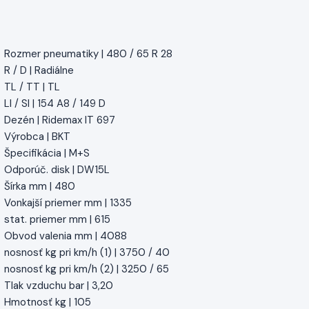
Rozmer pneumatiky | 480 / 65 R 28
R / D | Radiálne
TL / TT | TL
LI / SI | 154 A8 / 149 D
Dezén | Ridemax IT 697
Výrobca | BKT
Špecifikácia | M+S
Odporúč. disk | DW15L
Šírka mm | 480
Vonkajší priemer mm | 1335
stat. priemer mm | 615
Obvod valenia mm | 4088
nosnosť kg pri km/h (1) | 3750 / 40
nosnosť kg pri km/h (2) | 3250 / 65
Tlak vzduchu bar | 3,20
Hmotnosť kg | 105