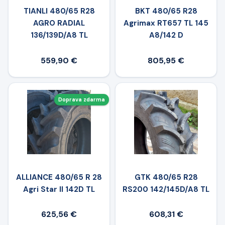
TIANLI 480/65 R28
BKT 480/65 R28
AGRO RADIAL
Agrimax RT657 TL 145
136/139D/A8 TL
A8/142 D
559,90 €
805,95 €
Doprava zdarma
ALLIANCE 480/65 R 28
GTK 480/65 R28
Agri Star II 142D TL
RS200 142/145D/A8 TL
625,56 €
608,31 €