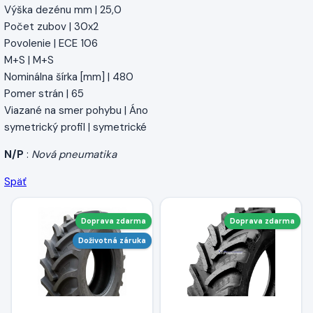
Výška dezénu mm | 25,0
Počet zubov | 30x2
Povolenie | ECE 106
M+S | M+S
Nominálna šírka [mm] | 480
Pomer strán | 65
Viazané na smer pohybu | Áno
symetrický profil | symetrické
N/P
:
Nová pneumatika
Späť
Doprava zdarma
Doprava zdarma
Doživotná záruka