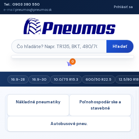
Tel.: 0903 380 550
Prihlásiť sa
e-mail:
pneumos@pneumos.sk
Hľadať
0
16.9-28
16.9-30
10.0/75 R15.3
600/50 R22.5
12.5/80 R18
Nákladné pneumatiky
Poľnohospodárske a
stavebné
Autobusové pneu.