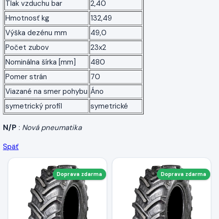
Tlak vzduchu bar
2,40
Hmotnosť kg
132,49
Výška dezénu mm
49,0
Počet zubov
23x2
Nominálna šírka [mm]
480
Pomer strán
70
Viazané na smer pohybu
Áno
symetrický profil
symetrické
N/P
:
Nová pneumatika
Späť
Doprava zdarma
Doprava zdarma