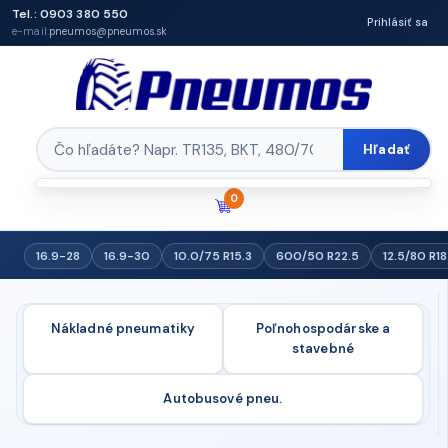
Tel.: 0903 380 550
Prihlásiť sa
e-mail:
pneumos@pneumos.sk
Hľadať
0
16.9-28
16.9-30
10.0/75 R15.3
600/50 R22.5
12.5/80 R18
Nákladné pneumatiky
Poľnohospodárske a
stavebné
Autobusové pneu.