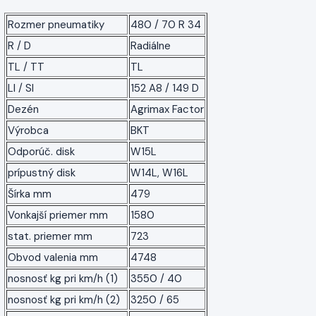
Rozmer pneumatiky
480 / 70 R 34
R / D
Radiálne
TL / TT
TL
LI / SI
152 A8 / 149 D
Dezén
Agrimax Factor
Výrobca
BKT
Odporúč. disk
W15L
prípustný disk
W14L, W16L
Šírka mm
479
Vonkajší priemer mm
1580
stat. priemer mm
723
Obvod valenia mm
4748
nosnosť kg pri km/h (1)
3550 / 40
nosnosť kg pri km/h (2)
3250 / 65