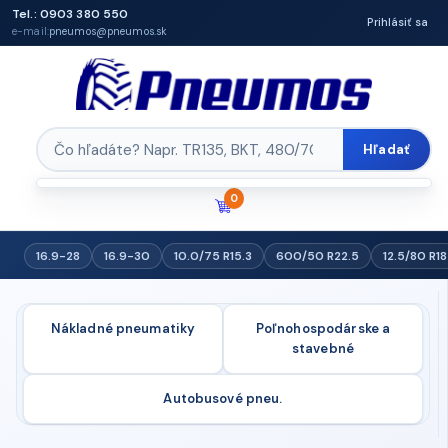
Tel.: 0903 380 550
Prihlásiť sa
e-mail:
pneumos@pneumos.sk
Hľadať
0
16.9-28
16.9-30
10.0/75 R15.3
600/50 R22.5
12.5/80 R18
Nákladné pneumatiky
Poľnohospodárske a
stavebné
Autobusové pneu.