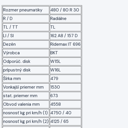
Rozmer pneumatiky
480 / 80 R 30
R / D
Radiálne
TL / TT
TL
LI / SI
162 A8 / 157 D
Dezén
Ridemax IT 696
Výrobca
BKT
Odporúč. disk
W15L
prípustný disk
W16L
Šírka mm
479
Vonkajší priemer mm
1530
stat. priemer mm
673
Obvod valenia mm
4558
nosnosť kg pri km/h (1)
4750 / 40
nosnosť kg pri km/h (2)
4125 / 65