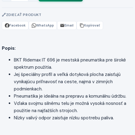
ZDIEĽAŤ PRODUKT
Facebook
WhatsApp
Email
Kopírovať
Popis:
BKT Ridemax IT 696 je mestská pneumatika pre široké
spektrum použitia.
Jej špeciálny profil a veľká dotyková plocha zaisťujú
vynikajúcu priľnavosť na ceste, najmä v zimných
podmienkach.
Pneumatika je ideálna na prepravu a komunálnu údržbu.
Vďaka svojmu silnému telu je možná vysoká nosnosť a
použitie na najťažších strojoch.
Nízky valivý odpor zaisťuje nízku spotrebu paliva.